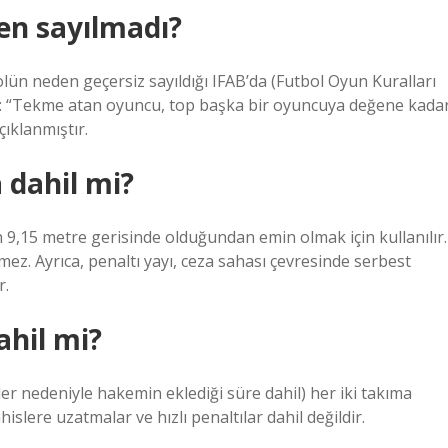
den sayılmadı?
lün neden geçersiz sayıldığı IFAB’da (Futbol Oyun Kuralları
edir: “Tekme atan oyuncu, top başka bir oyuncuya değene kada
çıklanmıştır.
a dahil mi?
un 9,15 metre gerisinde olduğundan emin olmak için kullanılır.
emez. Ayrıca, penaltı yayı, ceza sahası çevresinde serbest
r.
hil mi?
ler nedeniyle hakemin eklediği süre dahil) her iki takıma
hislere uzatmalar ve hızlı penaltılar dahil değildir.