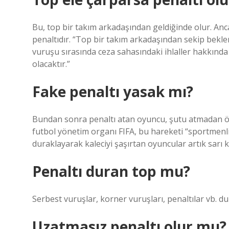
Bu, top bir takım arkadaşından geldiğinde olur. An
penaltıdır. “Top bir takım arkadaşından sekip beklenm
vuruşu sırasında ceza sahasındaki ihlaller hakkında D
olacaktır.”
Fake penaltı yasak mı?
Bundan sonra penaltı atan oyuncu, şutu atmadan ön
futbol yönetim organı FIFA, bu hareketi “sportmenlik
duraklayarak kaleciyi şaşırtan oyuncular artık sarı k
Penaltı duran top mu?
Serbest vuruşlar, korner vuruşları, penaltılar vb. d
Uzatmasız penaltı olur mu?