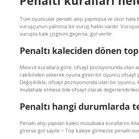
Penaltı kuralları nel
Tüm oyuncular penaltı atışı yapmışsa ve skor hala be
vuruşçunun yalnızca bir vuruş hakkı vardır. Vuruşun
vuruşta kale çizgisini geçerse, gol verilir.
Penaltı kaleciden dönen top
Mevcut kurallara göre, ofsayt pozisyonunda olan a
rakibinden sekerek oyuna giren bir oyuncu ofsayt p
Değişiklikle, ofsayt pozisyonunda olan bir oyuncu, 
müdahale etmese bile ofsayt olarak değerlendirilec
Penaltı hangi durumlarda t
Penaltı atışı yapılan kaleci müsabaka kurallarını ih
girerse gol sayılır; • Top kaleye girmezse penaltı vu