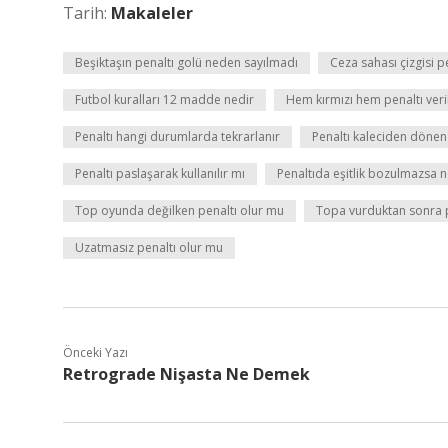
Tarih:
Makaleler
Beşiktaşın penaltı golü neden sayılmadı
Ceza sahası çizgisi p
Futbol kuralları 12 madde nedir
Hem kırmızı hem penaltı veril
Penaltı hangi durumlarda tekrarlanır
Penaltı kaleciden dönen
Penaltı paslaşarak kullanılır mı
Penaltıda eşitlik bozulmazsa n
Top oyunda değilken penaltı olur mu
Topa vurduktan sonra p
Uzatmasız penaltı olur mu
Önceki Yazı
Retrograde Nişasta Ne Demek