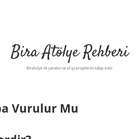
Bira Atölye Rehberi
Biratolye ile yaratıcı ve el işi projelerini takip edin
pa Vurulur Mu