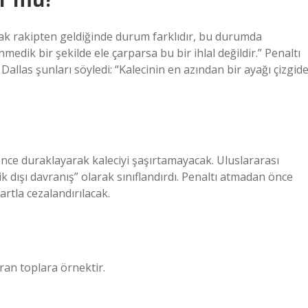
cak rakipten geldiğinde durum farklıdır, bu durumda
edik bir şekilde ele çarparsa bu bir ihlal değildir.” Penaltı
allas şunları söyledi: “Kalecinin en azından bir ayağı çizgid
ce duraklayarak kaleciyi şaşırtamayacak. Uluslararası
 dışı davranış” olarak sınıflandırdı. Penaltı atmadan önce
artla cezalandırılacak.
uran toplara örnektir.