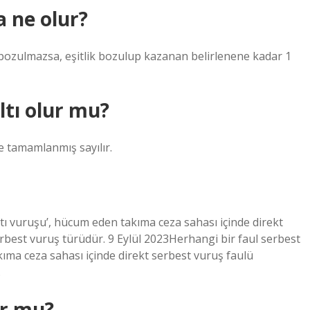
a ne olur?
e bozulmazsa, eşitlik bozulup kazanan belirlenene kadar 1
tı olur mu?
e tamamlanmış sayılır.
ltı vuruşu’, hücum eden takıma ceza sahası içinde direkt
serbest vuruş türüdür. 9 Eylül 2023Herhangi bir faul serbest
kıma ceza sahası içinde direkt serbest vuruş faulü
.
ur mu?