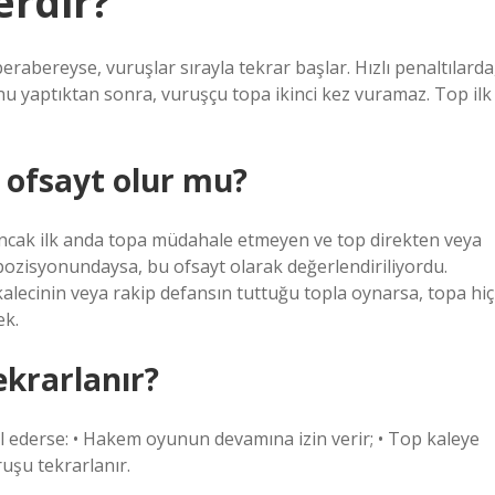
erdir?
rabereyse, vuruşlar sırayla tekrar başlar. Hızlı penaltılarda
u yaptıktan sonra, vuruşçu topa ikinci kez vuramaz. Top ilk
 ofsayt olur mu?
ncak ilk anda topa müdahale etmeyen ve top direkten veya
ozisyonundaysa, bu ofsayt olarak değerlendiriliyordu.
kalecinin veya rakip defansın tuttuğu topla oynarsa, topa hiç
ek.
ekrarlanır?
lal ederse: • Hakem oyunun devamına izin verir; • Top kaleye
ruşu tekrarlanır.