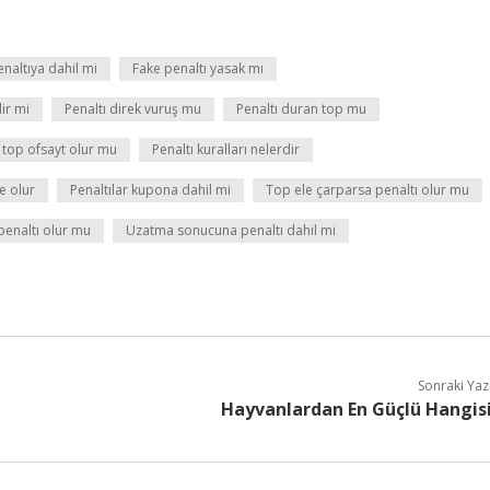
enaltıya dahil mi
Fake penaltı yasak mı
ir mi
Penaltı direk vuruş mu
Penaltı duran top mu
 top ofsayt olur mu
Penaltı kuralları nelerdir
e olur
Penaltılar kupona dahil mi
Top ele çarparsa penaltı olur mu
enaltı olur mu
Uzatma sonucuna penaltı dahil mi
Sonraki Yaz
Hayvanlardan En Güçlü Hangis