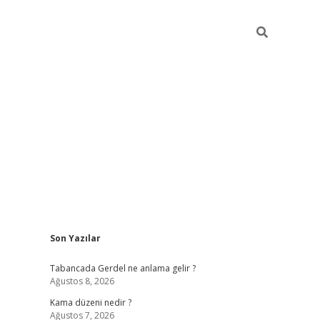
Sidebar
Son Yazılar
ilbet
betci
Betexper giriş adresi
https://www.betexper.xyz
Tabancada Gerdel ne anlama gelir ?
Ağustos 8, 2026
Kama düzeni nedir ?
Ağustos 7, 2026