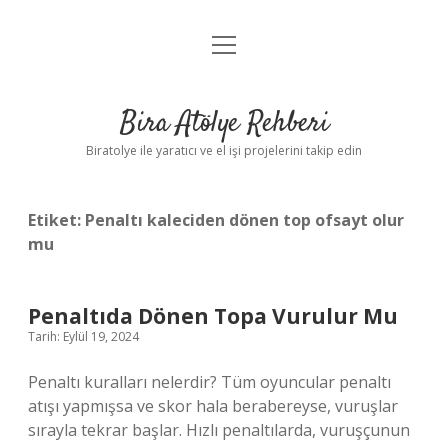
menüyü
Anasayfa
aç
Gizlilik Politikası
Bira Atölye Rehberi
Yasal Uyarı
Biratolye ile yaratıcı ve el işi projelerini takip edin
Etiket:
Penaltı kaleciden dönen top ofsayt olur
mu
Penaltıda Dönen Topa Vurulur Mu
Tarih: Eylül 19, 2024
Penaltı kuralları nelerdir? Tüm oyuncular penaltı
atışı yapmışsa ve skor hala berabereyse, vuruşlar
sırayla tekrar başlar. Hızlı penaltılarda, vuruşçunun