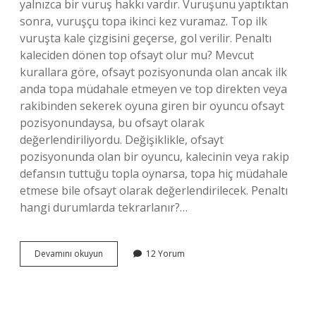
yalnızca bir vuruş hakkı vardır. Vuruşunu yaptıktan
sonra, vuruşçu topa ikinci kez vuramaz. Top ilk
vuruşta kale çizgisini geçerse, gol verilir. Penaltı
kaleciden dönen top ofsayt olur mu? Mevcut
kurallara göre, ofsayt pozisyonunda olan ancak ilk
anda topa müdahale etmeyen ve top direkten veya
rakibinden sekerek oyuna giren bir oyuncu ofsayt
pozisyonundaysa, bu ofsayt olarak
değerlendiriliyordu. Değişiklikle, ofsayt
pozisyonunda olan bir oyuncu, kalecinin veya rakip
defansın tuttuğu topla oynarsa, topa hiç müdahale
etmese bile ofsayt olarak değerlendirilecek. Penaltı
hangi durumlarda tekrarlanır?…
Penaltıda
Devamını okuyun
12 Yorum
Dönen
Topa
Vurulur
Mu