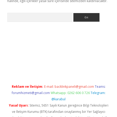
halinde, ilgili içerikler yasal süre içerisinde sitemizden kaldırılacaktır.
Arama
ww.betexper.xyz/
betci.co
betci giriş
elexbetgiris.org
hiltonbet 
Reklam ve İletişim:
E-mail:
backlinkpaneli@gmail.com
Teams:
forumhizmeti@gmail.com
Whatsapp: 0262 606 0 726
Telegram:
@karabul
Yasal Uyarı:
Sitemiz, 5651 Sayılı Kanun gereğince Bilgi Teknolojileri
ve İletişim Kurumu (BTK) tarafından onaylanmış bir Yer Sağlayıcı