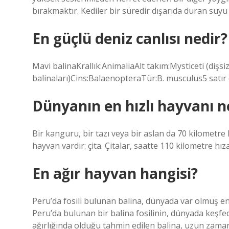
bırakmaktır. Kediler bir süredir dışarıda duran su
En güçlü deniz canlısı nedir?
Mavi balinaKrallık:AnimaliaAlt takım:Mysticeti (dişsi
balinaları)Cins:BalaenopteraTür:B. musculus5 satır
Dünyanın en hızlı hayvanı n
Bir kanguru, bir tazı veya bir aslan da 70 kilometre h
hayvan vardır: çita. Çitalar, saatte 110 kilometre hız
En ağır hayvan hangisi?
Peru’da fosili bulunan balina, dünyada var olmuş en 
Peru’da bulunan bir balina fosilinin, dünyada keşfed
ağırlığında olduğu tahmin edilen balina, uzun zaman