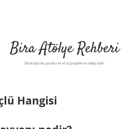
Bira Atölye Rehberi
Biratolye ile yaratıcı ve el işi projelerini takip edin
lü Hangisi