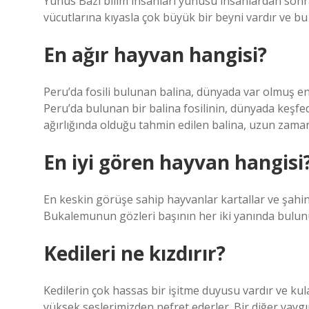
Yunus Bazı bilim insanları yunusu insanlardan sonr
vücutlarına kıyasla çok büyük bir beyni vardır ve bu
En ağır hayvan hangisi?
Peru’da fosili bulunan balina, dünyada var olmuş en 
Peru’da bulunan bir balina fosilinin, dünyada keşfed
ağırlığında olduğu tahmin edilen balina, uzun zaman
En iyi gören hayvan hangisi
En keskin görüşe sahip hayvanlar kartallar ve şahinler
Bukalemunun gözleri başının her iki yanında bulunur
Kedileri ne kızdırır?
Kedilerin çok hassas bir işitme duyusu vardır ve ku
yüksek seslerimizden nefret ederler. Bir diğer yaygın