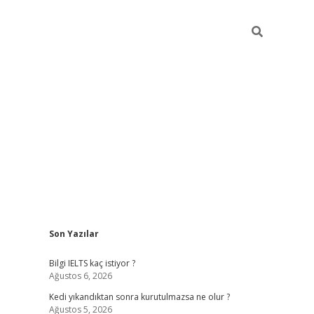
Sidebar
Son Yazılar
ilbet
betci
Betexper giriş adresi
https://www.betexper.xyz
Bilgi IELTS kaç istiyor ?
Ağustos 6, 2026
Kedi yıkandıktan sonra kurutulmazsa ne olur ?
Ağustos 5, 2026