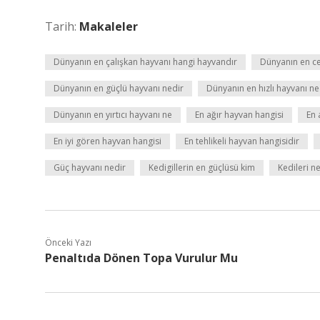
Tarih:
Makaleler
Dünyanın en çalışkan hayvanı hangi hayvandır
Dünyanın en ce
Dünyanın en güçlü hayvanı nedir
Dünyanın en hızlı hayvanı ne
Dünyanın en yırtıcı hayvanı ne
En ağır hayvan hangisi
En 
En iyi gören hayvan hangisi
En tehlikeli hayvan hangisidir
Güç hayvanı nedir
Kedigillerin en güçlüsü kim
Kedileri ne
Önceki Yazı
Penaltıda Dönen Topa Vurulur Mu