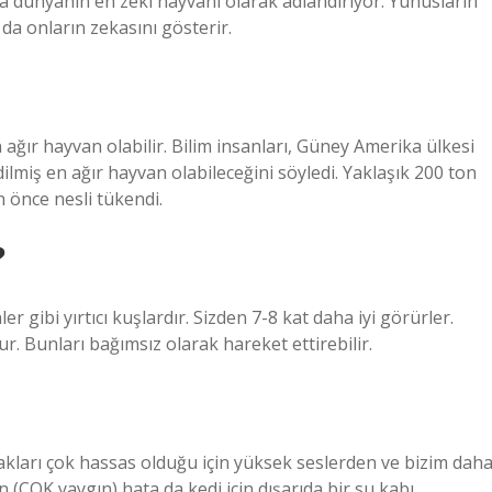
a dünyanın en zeki hayvanı olarak adlandırıyor. Yunusların
 da onların zekasını gösterir.
ağır hayvan olabilir. Bilim insanları, Güney Amerika ülkesi
ilmiş en ağır hayvan olabileceğini söyledi. Yaklaşık 200 ton
 önce nesli tükendi.
?
 gibi yırtıcı kuşlardır. Sizden 7-8 kat daha iyi görürler.
. Bunları bağımsız olarak hareket ettirebilir.
lakları çok hassas olduğu için yüksek seslerden ve bizim dah
 (ÇOK yaygın) hata da kedi için dışarıda bir su kabı