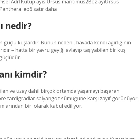
limsel Adı1Kutup ayısıUrsus maritimus2Boz ayıUrsus
Panthera leo6 satır daha
ı nedir?
üçlü kuşlardır. Bunun nedeni, havada kendi ağırlığının
rıdır – hatta bir yavru geyiği avlayıp taşıyabilen bir kuş!
 güçlüdür.
anı kimdir?
ilen ve uzay dahil birçok ortamda yaşamayı başaran
 göre tardigradlar salyangoz sümüğüne karşı zayıf görünüyor.
larından biri olarak kabul ediliyor.