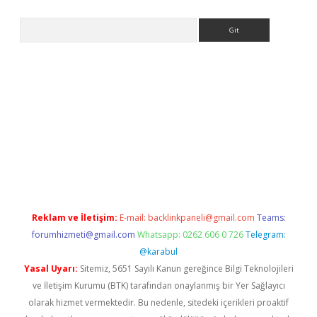
Arama
.xyz/
betci.co
betci giriş
elexbetgiris.org
hiltonbet güncel
Reklam ve İletişim:
E-mail:
backlinkpaneli@gmail.com
Teams:
forumhizmeti@gmail.com
Whatsapp: 0262 606 0 726
Telegram:
@karabul
Yasal Uyarı:
Sitemiz, 5651 Sayılı Kanun gereğince Bilgi Teknolojileri
ve İletişim Kurumu (BTK) tarafından onaylanmış bir Yer Sağlayıcı
olarak hizmet vermektedir. Bu nedenle, sitedeki içerikleri proaktif