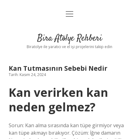
menüyü
Anasayfa
aç
Gizlilik Politikası
Bira Atölye Rehberi
Yasal Uyarı
Biratolye ile yaratıcı ve el işi projelerini takip edin
Kan Tutmasının Sebebi Nedir
Tarih: Kasım 24, 2024
Kan verirken kan
neden gelmez?
Sorun: Kan alma sırasında kan tüpe girmiyor veya
kan tüpe akmayı bırakıyor. Çözüm: İğne damarın