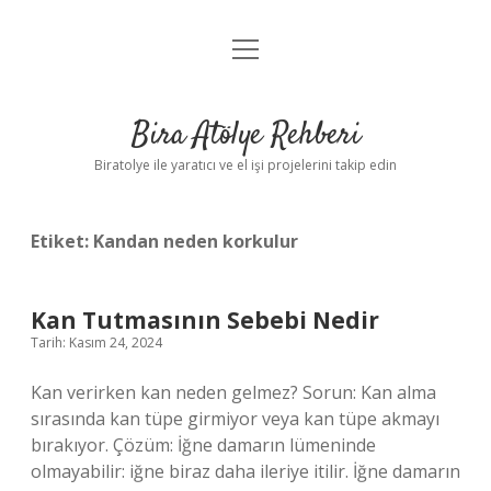
menüyü
Anasayfa
aç
Gizlilik Politikası
Bira Atölye Rehberi
Yasal Uyarı
Biratolye ile yaratıcı ve el işi projelerini takip edin
Etiket:
Kandan neden korkulur
Kan Tutmasının Sebebi Nedir
Tarih: Kasım 24, 2024
Kan verirken kan neden gelmez? Sorun: Kan alma
sırasında kan tüpe girmiyor veya kan tüpe akmayı
bırakıyor. Çözüm: İğne damarın lümeninde
olmayabilir: iğne biraz daha ileriye itilir. İğne damarın