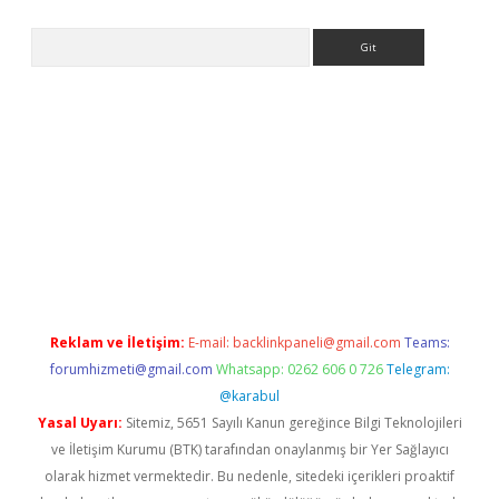
Arama
ww.betexper.xyz/
betci.co
betci giriş
elexbetgiris.org
hiltonbet 
Reklam ve İletişim:
E-mail:
backlinkpaneli@gmail.com
Teams:
forumhizmeti@gmail.com
Whatsapp: 0262 606 0 726
Telegram:
@karabul
Yasal Uyarı:
Sitemiz, 5651 Sayılı Kanun gereğince Bilgi Teknolojileri
ve İletişim Kurumu (BTK) tarafından onaylanmış bir Yer Sağlayıcı
olarak hizmet vermektedir. Bu nedenle, sitedeki içerikleri proaktif