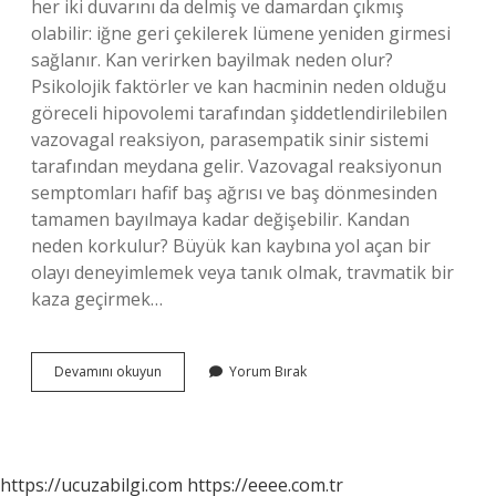
her iki duvarını da delmiş ve damardan çıkmış
olabilir: iğne geri çekilerek lümene yeniden girmesi
sağlanır. Kan verirken bayilmak neden olur?
Psikolojik faktörler ve kan hacminin neden olduğu
göreceli hipovolemi tarafından şiddetlendirilebilen
vazovagal reaksiyon, parasempatik sinir sistemi
tarafından meydana gelir. Vazovagal reaksiyonun
semptomları hafif baş ağrısı ve baş dönmesinden
tamamen bayılmaya kadar değişebilir. Kandan
neden korkulur? Büyük kan kaybına yol açan bir
olayı deneyimlemek veya tanık olmak, travmatik bir
kaza geçirmek…
Kan
Devamını okuyun
Yorum Bırak
Tutmasının
Sebebi
Nedir
https://ucuzabilgi.com
https://eeee.com.tr