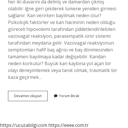
her iki duvarını da delmiş ve damardan çıkmış
olabilir: iğne geri çekilerek lümene yeniden girmesi
sağlanır. Kan verirken bayilmak neden olur?
Psikolojik faktörler ve kan hacminin neden olduğu
göreceli hipovolemi tarafından şiddetlendirilebilen
vazovagal reaksiyon, parasempatik sinir sistemi
tarafından meydana gelir. Vazovagal reaksiyonun
semptomları hafif baş ağrısı ve baş dönmesinden
tamamen bayılmaya kadar değişebilir. Kandan
neden korkulur? Büyük kan kaybına yol açan bir
olayı deneyimlemek veya tanık olmak, travmatik bir
kaza geçirmek…
Kan
Devamını okuyun
Yorum Bırak
Tutmasının
Sebebi
Nedir
https://ucuzabilgi.com
https://eeee.com.tr