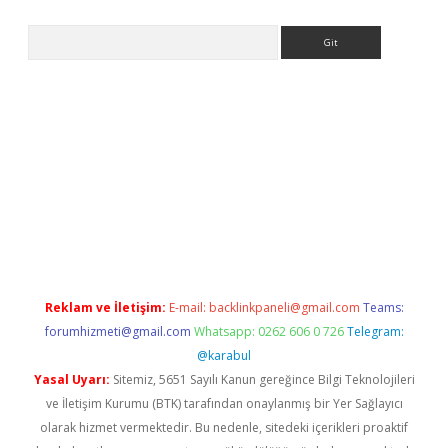
Arama
ww.betexper.xyz/
betci.co
betci giriş
elexbetgiris.org
hiltonbet 
Reklam ve İletişim:
E-mail:
backlinkpaneli@gmail.com
Teams:
forumhizmeti@gmail.com
Whatsapp: 0262 606 0 726
Telegram:
@karabul
Yasal Uyarı:
Sitemiz, 5651 Sayılı Kanun gereğince Bilgi Teknolojileri
ve İletişim Kurumu (BTK) tarafından onaylanmış bir Yer Sağlayıcı
olarak hizmet vermektedir. Bu nedenle, sitedeki içerikleri proaktif