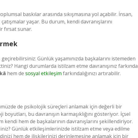
 toplumsal baskılar arasında sıkışmasına yol açabilir. İnsan,
l çatışmalar yaşar. Bu durum, kendi davranışlarını
r fırsat sunar.
irmek
 geçirebilirsiniz: Günlük yaşamınızda başkalarını istemeden
ettiniz? Hangi durumlarda istilzam etme davranışınız farkında
ekâ
hem de
sosyal etkileşim
farkındalığınızı artırabilir.
üzde de psikolojik süreçleri anlamak için değerli bir
i boyutları, bu davranışın karmaşıklığını gösteriyor. İçsel
m kendi hem de başkalarının davranışlarını şekillendiriyor.
iniz? Günlük etkileşimlerinizde istilzam etme veya edilme
inizi hem de ilişkilerinizi derinlemesine anlamak için bir