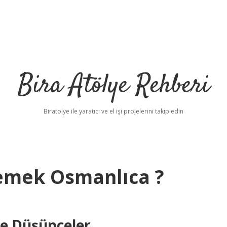
Bira Atölye Rehberi
Biratolye ile yaratıcı ve el işi projelerini takip edin
emek Osmanlıca ?
ne Düşünceler