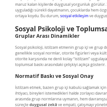
maruz kalan kişilerde duygusal yorgunluk görülür. 2
uyguladığı sürekli dayatmanın, çocuklarda hem özgü
ortaya koydu. Bu durum,
sosyal etkileşim
ve duygus
Sosyal Psikoloji ve Toplumsa
Gruplar Arası Dinamikler
Sosyal psikoloji, istilzam etmenin grup içi ve grup dı
genellikle sosyal normlar, otorite figürleri veya kült
otorite karşısında ne denli kolay “istilzam” uygulaya
toplumsal baskı arasındaki çelişkiyi açıkça gösterir.
Normatif Baskı ve Sosyal Onay
İstilzam etmek, bazen grup içi kabulü sağlamak için
ihtiyacı, bireyleri istemedikleri halde zorlayıcı davr
arasında grup normlarına uymanın, hem davranışsal h
süreçte
duygusal zekâ
ve empati, çatışmayı yönetm