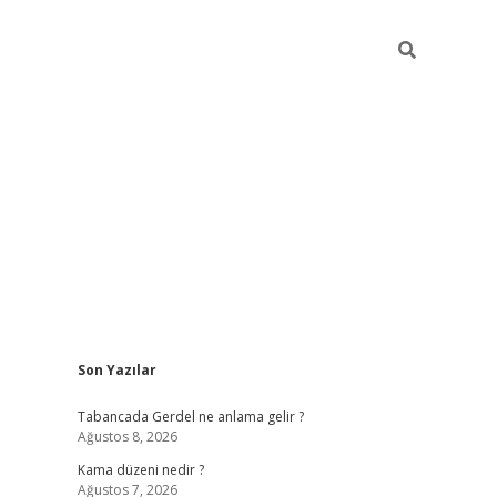
Sidebar
Son Yazılar
ilbet
betci
Betexper giriş adresi
https://www.betexper.xyz
Tabancada Gerdel ne anlama gelir ?
Ağustos 8, 2026
Kama düzeni nedir ?
Ağustos 7, 2026