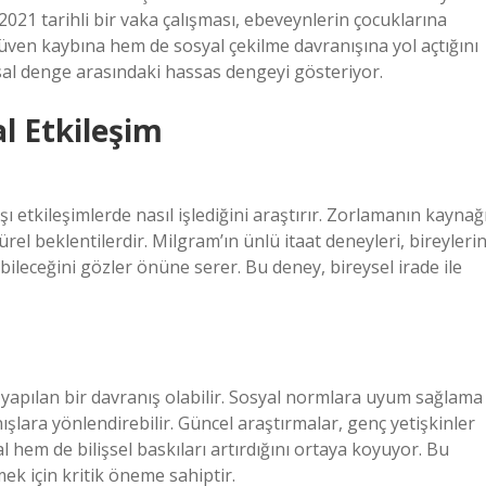
021 tarihli bir vaka çalışması, ebeveynlerin çocuklarına
ven kaybına hem de sosyal çekilme davranışına yol açtığını
al denge arasındaki hassas dengeyi gösteriyor.
l Etkileşim
şı etkileşimlerde nasıl işlediğini araştırır. Zorlamanın kaynağ
ürel beklentilerdir. Milgram’ın ünlü itaat deneyleri, bireyleri
bileceğini gözler önüne serer. Bu deney, bireysel irade ile
 yapılan bir davranış olabilir. Sosyal normlara uyum sağlama
anışlara yönlendirebilir. Güncel araştırmalar, genç yetişkinler
em de bilişsel baskıları artırdığını ortaya koyuyor. Bu
ek için kritik öneme sahiptir.