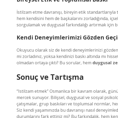
İstilzam etme davranışı, bireyin etik standartlarıyla
hem kendisini hem de başkalarını zorladığında, içse
sorgulamak ve duygusal farkındalığı artırmak için bi
Kendi Deneyimlerimizi Gözden Geç
Okuyucu olarak siz de kendi deneyimlerinizi gözden
mi zorladınız, yoksa kendinizi baskı altında mı hiss
olmadan ortaya çıktı? Bu sorular, hem
duygusal z
Sonuç ve Tartışma
“Istilzam etmek” Osmanlıca bir kavram olarak, günüm
mercek sunuyor. Bilişsel, duygusal ve sosyal psikoloj
çatışmalar, grup baskıları ve toplumsal normlar, he
Siz kendi yaşamınızda bu davranışı nasıl deneyimled
durumlarını fark ettiniz mi? Bu farkındalık, hem kend