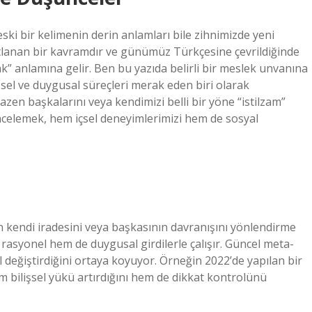
eski bir kelimenin derin anlamları bile zihnimizde yeni
stlanan bir kavramdır ve günümüz Türkçesine çevrildiğinde
 anlamına gelir. Ben bu yazıda belirli bir meslek unvanına
şsel ve duygusal süreçleri merak eden biri olarak
en başkalarını veya kendimizi belli bir yöne “istilzam”
incelemek, hem içsel deneyimlerimizi hem de sosyal
yin kendi iradesini veya başkasının davranışını yönlendirme
rasyonel hem de duygusal girdilerle çalışır. Güncel meta-
ıl değiştirdiğini ortaya koyuyor. Örneğin 2022’de yapılan bir
hem bilişsel yükü artırdığını hem de dikkat kontrolünü