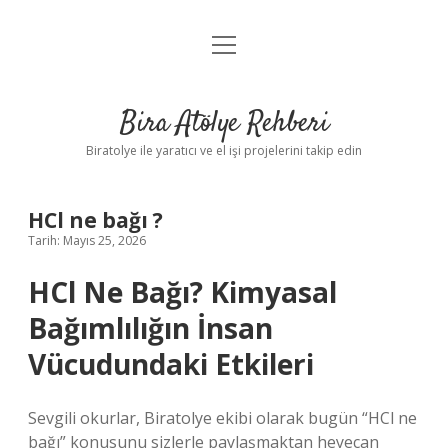
menüyü
Anasayfa
aç
Gizlilik Politikası
Bira Atölye Rehberi
Yasal Uyarı
Biratolye ile yaratıcı ve el işi projelerini takip edin
HCl ne bağı ?
Tarih: Mayıs 25, 2026
HCl Ne Bağı? Kimyasal
Bağımlılığın İnsan
Vücudundaki Etkileri
Sevgili okurlar, Biratolye ekibi olarak bugün “HCl ne
bağı” konusunu sizlerle paylaşmaktan heyecan