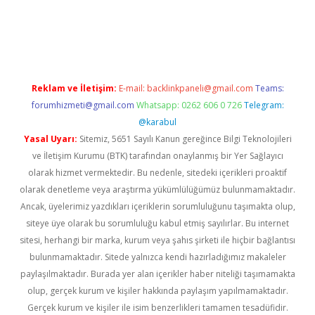
er.xyz/
betci.co
betci giriş
elexbetgiris.org
hiltonbet güncel
Reklam ve İletişim:
E-mail:
backlinkpaneli@gmail.com
Teams:
forumhizmeti@gmail.com
Whatsapp: 0262 606 0 726
Telegram:
@karabul
Yasal Uyarı:
Sitemiz, 5651 Sayılı Kanun gereğince Bilgi Teknolojileri
ve İletişim Kurumu (BTK) tarafından onaylanmış bir Yer Sağlayıcı
olarak hizmet vermektedir. Bu nedenle, sitedeki içerikleri proaktif
olarak denetleme veya araştırma yükümlülüğümüz bulunmamaktadır.
Ancak, üyelerimiz yazdıkları içeriklerin sorumluluğunu taşımakta olup,
siteye üye olarak bu sorumluluğu kabul etmiş sayılırlar. Bu internet
sitesi, herhangi bir marka, kurum veya şahıs şirketi ile hiçbir bağlantısı
bulunmamaktadır. Sitede yalnızca kendi hazırladığımız makaleler
paylaşılmaktadır. Burada yer alan içerikler haber niteliği taşımamakta
olup, gerçek kurum ve kişiler hakkında paylaşım yapılmamaktadır.
Gerçek kurum ve kişiler ile isim benzerlikleri tamamen tesadüfidir.