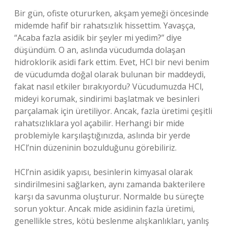
Bir gün, ofiste otururken, akşam yemeği öncesinde
midemde hafif bir rahatsızlık hissettim. Yavaşça,
“Acaba fazla asidik bir şeyler mi yedim?” diye
düşündüm. O an, aslında vücudumda dolaşan
hidroklorik asidi fark ettim. Evet, HCl bir nevi benim
de vücudumda doğal olarak bulunan bir maddeydi,
fakat nasıl etkiler bırakıyordu? Vücudumuzda HCl,
mideyi korumak, sindirimi başlatmak ve besinleri
parçalamak için üretiliyor. Ancak, fazla üretimi çeşitli
rahatsızlıklara yol açabilir. Herhangi bir mide
problemiyle karşılaştığınızda, aslında bir yerde
HCl’nin düzeninin bozulduğunu görebiliriz.
HCl’nin asidik yapısı, besinlerin kimyasal olarak
sindirilmesini sağlarken, aynı zamanda bakterilere
karşı da savunma oluşturur. Normalde bu süreçte
sorun yoktur. Ancak mide asidinin fazla üretimi,
genellikle stres, kötü beslenme alışkanlıkları, yanlış