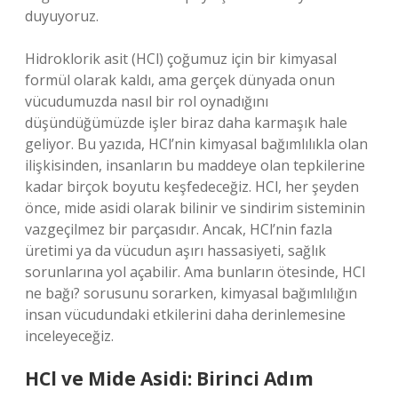
duyuyoruz.
Hidroklorik asit (HCl) çoğumuz için bir kimyasal
formül olarak kaldı, ama gerçek dünyada onun
vücudumuzda nasıl bir rol oynadığını
düşündüğümüzde işler biraz daha karmaşık hale
geliyor. Bu yazıda, HCl’nin kimyasal bağımlılıkla olan
ilişkisinden, insanların bu maddeye olan tepkilerine
kadar birçok boyutu keşfedeceğiz. HCl, her şeyden
önce, mide asidi olarak bilinir ve sindirim sisteminin
vazgeçilmez bir parçasıdır. Ancak, HCl’nin fazla
üretimi ya da vücudun aşırı hassasiyeti, sağlık
sorunlarına yol açabilir. Ama bunların ötesinde, HCl
ne bağı? sorusunu sorarken, kimyasal bağımlılığın
insan vücudundaki etkilerini daha derinlemesine
inceleyeceğiz.
HCl ve Mide Asidi: Birinci Adım