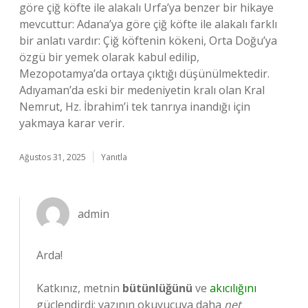
göre çiğ köfte ile alakalı Urfa’ya benzer bir hikaye
mevcuttur: Adana’ya göre çiğ köfte ile alakalı farklı
bir anlatı vardır: Çiğ köftenin kökeni, Orta Doğu’ya
özgü bir yemek olarak kabul edilip,
Mezopotamya’da ortaya çıktığı düşünülmektedir.
Adıyaman’da eski bir medeniyetin kralı olan Kral
Nemrut, Hz. İbrahim’i tek tanrıya inandığı için
yakmaya karar verir.
Ağustos 31, 2025
Yanıtla
admin
Arda!
Katkınız, metnin
bütünlüğünü
ve
akıcılığını
güçlendirdi; yazının okuyucuya daha
net