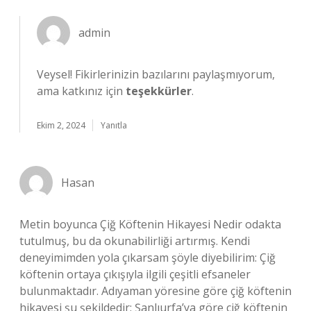
admin
Veysel! Fikirlerinizin bazılarını paylaşmıyorum,
ama katkınız için
teşekkürler
.
Ekim 2, 2024
Yanıtla
Hasan
Metin boyunca Çiğ Köftenin Hikayesi Nedir odakta
tutulmuş, bu da okunabilirliği artırmış. Kendi
deneyimimden yola çıkarsam şöyle diyebilirim: Çiğ
köftenin ortaya çıkışıyla ilgili çeşitli efsaneler
bulunmaktadır. Adıyaman yöresine göre çiğ köftenin
hikayesi şu şekildedir: Şanlıurfa’ya göre çiğ köftenin