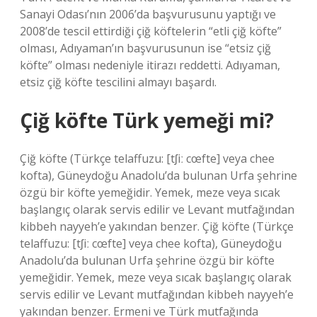
Sanayi Odası’nın 2006’da başvurusunu yaptığı ve
2008’de tescil ettirdiği çiğ köftelerin “etli çiğ köfte”
olması, Adıyaman’ın başvurusunun ise “etsiz çiğ
köfte” olması nedeniyle itirazı reddetti. Adıyaman,
etsiz çiğ köfte tescilini almayı başardı.
Çiğ köfte Türk yemeği mi?
Çiğ köfte (Türkçe telaffuzu: [tʃiː cœfte] veya chee
kofta), Güneydoğu Anadolu’da bulunan Urfa şehrine
özgü bir köfte yemeğidir. Yemek, meze veya sıcak
başlangıç ​​olarak servis edilir ve Levant mutfağından
kibbeh nayyeh’e yakından benzer. Çiğ köfte (Türkçe
telaffuzu: [tʃiː cœfte] veya chee kofta), Güneydoğu
Anadolu’da bulunan Urfa şehrine özgü bir köfte
yemeğidir. Yemek, meze veya sıcak başlangıç ​​olarak
servis edilir ve Levant mutfağından kibbeh nayyeh’e
yakından benzer. Ermeni ve Türk mutfağında