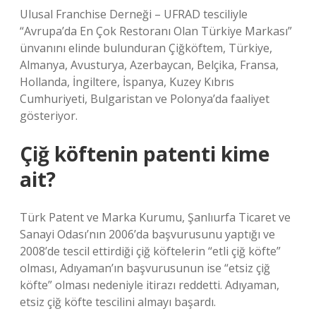
Ulusal Franchise Derneği – UFRAD tesciliyle
“Avrupa’da En Çok Restoranı Olan Türkiye Markası”
ünvanını elinde bulunduran Çiğköftem, Türkiye,
Almanya, Avusturya, Azerbaycan, Belçika, Fransa,
Hollanda, İngiltere, İspanya, Kuzey Kıbrıs
Cumhuriyeti, Bulgaristan ve Polonya’da faaliyet
gösteriyor.
Çiğ köftenin patenti kime
ait?
Türk Patent ve Marka Kurumu, Şanlıurfa Ticaret ve
Sanayi Odası’nın 2006’da başvurusunu yaptığı ve
2008’de tescil ettirdiği çiğ köftelerin “etli çiğ köfte”
olması, Adıyaman’ın başvurusunun ise “etsiz çiğ
köfte” olması nedeniyle itirazı reddetti. Adıyaman,
etsiz çiğ köfte tescilini almayı başardı.