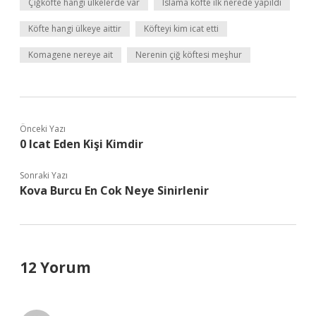
Çiğköfte hangi ülkelerde var
Islama köfte ilk nerede yapıldı
Köfte hangi ülkeye aittir
Köfteyi kim icat etti
Komagene nereye ait
Nerenin çiğ köftesi meşhur
Önceki Yazı
0 Icat Eden Kişi Kimdir
Sonraki Yazı
Kova Burcu En Cok Neye Sinirlenir
12 Yorum