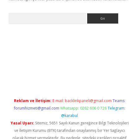
Arama
co
betci giriş
elexbetgiris.org
hiltonbet güncel
Reklam ve İletişim:
E-mail:
backlinkpaneli@gmail.com
Teams:
forumhizmeti@gmail.com
Whatsapp: 0262 606 0 726
Telegram:
@karabul
Yasal Uyarı:
Sitemiz, 5651 Sayılı Kanun gereğince Bilgi Teknolojileri
ve İletişim Kurumu (BTK) tarafından onaylanmış bir Yer Sağlayıcı
olarak hizmet vermektedir. Bu nedenle, sitedeki içerikleri proaktif