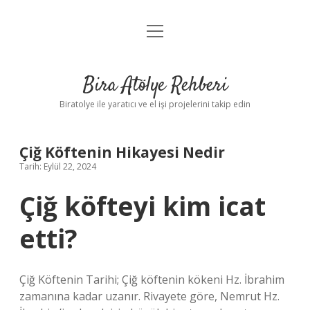
menüyü
Anasayfa
aç
Gizlilik Politikası
Bira Atölye Rehberi
Yasal Uyarı
Biratolye ile yaratıcı ve el işi projelerini takip edin
Çiğ Köftenin Hikayesi Nedir
Tarih: Eylül 22, 2024
Çiğ köfteyi kim icat
etti?
Çiğ Köftenin Tarihi; Çiğ köftenin kökeni Hz. İbrahim
zamanına kadar uzanır. Rivayete göre, Nemrut Hz.