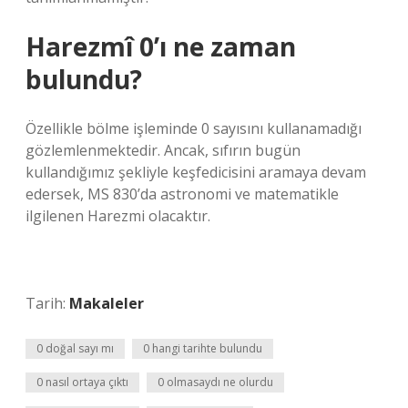
Harezmî 0’ı ne zaman
bulundu?
Özellikle bölme işleminde 0 sayısını kullanamadığı
gözlemlenmektedir. Ancak, sıfırın bugün
kullandığımız şekliyle keşfedicisini aramaya devam
edersek, MS 830’da astronomi ve matematikle
ilgilenen Harezmi olacaktır.
Tarih:
Makaleler
0 doğal sayı mı
0 hangi tarihte bulundu
0 nasıl ortaya çıktı
0 olmasaydı ne olurdu