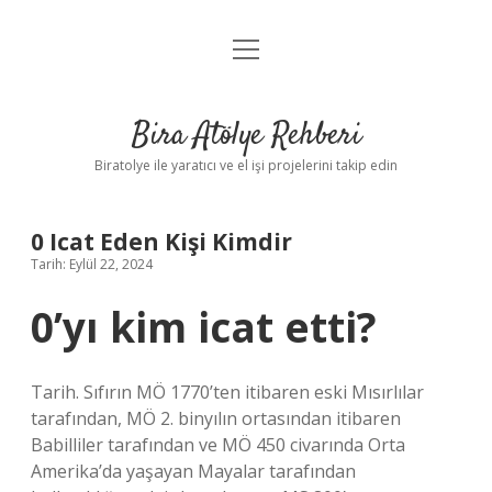
menüyü
Anasayfa
aç
Gizlilik Politikası
Bira Atölye Rehberi
Yasal Uyarı
Biratolye ile yaratıcı ve el işi projelerini takip edin
0 Icat Eden Kişi Kimdir
Tarih: Eylül 22, 2024
0’yı kim icat etti?
Tarih. Sıfırın MÖ 1770’ten itibaren eski Mısırlılar
tarafından, MÖ 2. binyılın ortasından itibaren
Babilliler tarafından ve MÖ 450 civarında Orta
Amerika’da yaşayan Mayalar tarafından