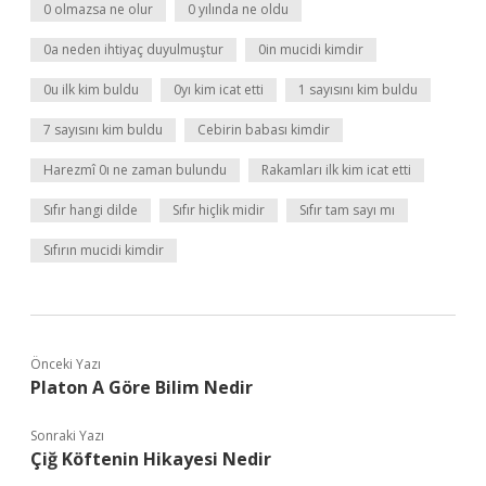
0 olmazsa ne olur
0 yılında ne oldu
0a neden ihtiyaç duyulmuştur
0in mucidi kimdir
0u ilk kim buldu
0yı kim icat etti
1 sayısını kim buldu
7 sayısını kim buldu
Cebirin babası kimdir
Harezmî 0ı ne zaman bulundu
Rakamları ilk kim icat etti
Sıfır hangi dilde
Sıfır hiçlik midir
Sıfır tam sayı mı
Sıfırın mucidi kimdir
Önceki Yazı
Platon A Göre Bilim Nedir
Sonraki Yazı
Çiğ Köftenin Hikayesi Nedir