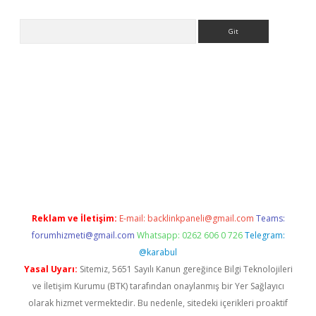
Arama
betci.co
betci giriş
elexbetgiris.org
hiltonbet güncel
Reklam ve İletişim:
E-mail:
backlinkpaneli@gmail.com
Teams:
forumhizmeti@gmail.com
Whatsapp: 0262 606 0 726
Telegram:
@karabul
Yasal Uyarı:
Sitemiz, 5651 Sayılı Kanun gereğince Bilgi Teknolojileri
ve İletişim Kurumu (BTK) tarafından onaylanmış bir Yer Sağlayıcı
olarak hizmet vermektedir. Bu nedenle, sitedeki içerikleri proaktif