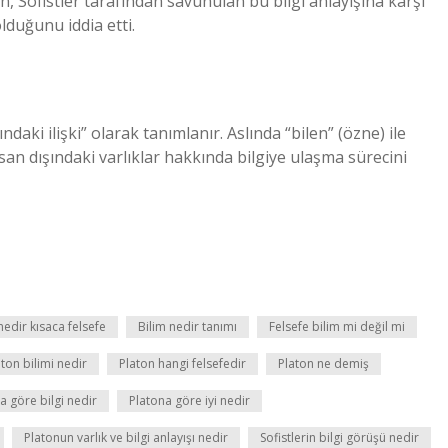
, Sofistler tarafından savunulan bu bilgi anlayışına karşı
olduğunu iddia etti.
ındaki ilişki” olarak tanımlanır. Aslında “bilen” (özne) ile
insan dışındaki varlıklar hakkında bilgiye ulaşma sürecini
nedir kısaca felsefe
Bilim nedir tanımı
Felsefe bilim mi değil mi
aton bilimi nedir
Platon hangi felsefedir
Platon ne demiş
a göre bilgi nedir
Platona göre iyi nedir
Platonun varlık ve bilgi anlayışı nedir
Sofistlerin bilgi görüşü nedir