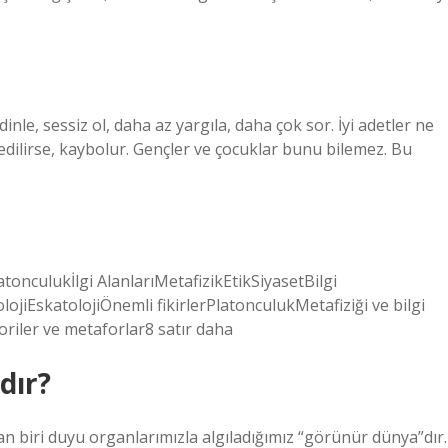
e, sessiz ol, daha az yargıla, daha çok sor. İyi adetler ne
edilirse, kaybolur. Gençler ve çocuklar bunu bilemez. Bu
onculukİlgi AlanlarıMetafizikEtikSiyasetBilgi
iEskatolojiÖnemli fikirlerPlatonculukMetafiziği ve bilgi
riler ve metaforlar8 satır daha
dır?
an biri duyu organlarımızla algıladığımız “görünür dünya”dır.