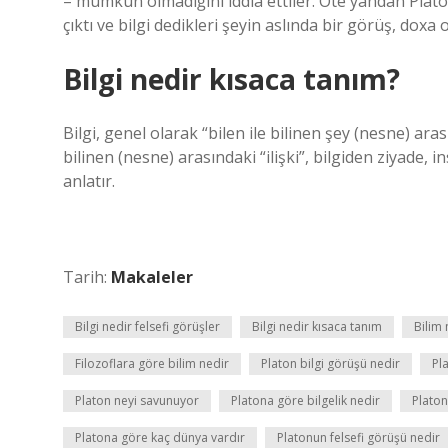
– mümkün olmadığını iddia ettiler. Öte yandan Platon
çıktı ve bilgi dedikleri şeyin aslında bir görüş, doxa 
Bilgi nedir kısaca tanım?
Bilgi, genel olarak “bilen ile bilinen şey (nesne) aras
bilinen (nesne) arasındaki “ilişki”, bilgiden ziyade, 
anlatır.
Tarih:
Makaleler
Bilgi nedir felsefi görüşler
Bilgi nedir kısaca tanım
Bilim 
Filozoflara göre bilim nedir
Platon bilgi görüşü nedir
Pl
Platon neyi savunuyor
Platona göre bilgelik nedir
Platon
Platona göre kaç dünya vardır
Platonun felsefi görüşü nedir