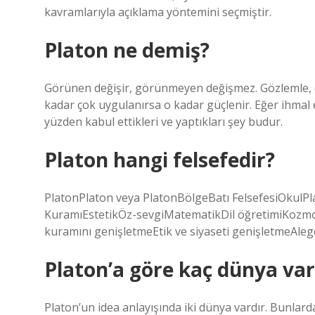
kavramlarıyla açıklama yöntemini seçmiştir.
Platon ne demiş?
Görünen değişir, görünmeyen değişmez. Gözlemle, dinl
kadar çok uygulanırsa o kadar güçlenir. Eğer ihmal 
yüzden kabul ettikleri ve yaptıkları şey budur.
Platon hangi felsefedir?
PlatonPlaton veya PlatonBölgeBatı FelsefesiOkulPlat
KuramıEstetikÖz-sevgiMatematikDil öğretimiKozmoloj
kuramını genişletmeEtik ve siyaseti genişletmeAlego
Platon’a göre kaç dünya var
Platon’un idea anlayışında iki dünya vardır. Bunlard