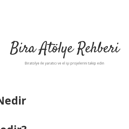
Bira Atölye Rehberi
Biratolye ile yaratıcı ve el işi projelerini takip edin
Nedir