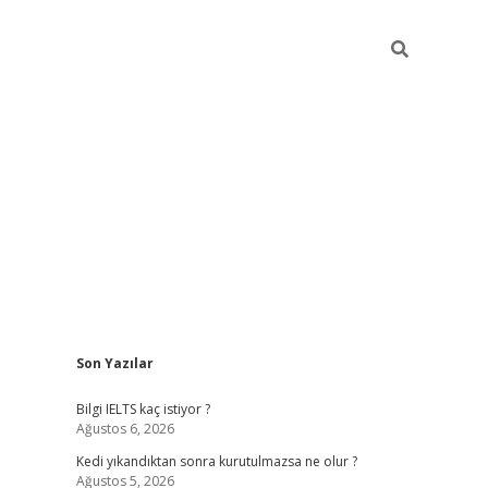
Sidebar
Son Yazılar
ilbet
betci
Betexper giriş adresi
https://www.betexper.xyz
Bilgi IELTS kaç istiyor ?
Ağustos 6, 2026
Kedi yıkandıktan sonra kurutulmazsa ne olur ?
Ağustos 5, 2026