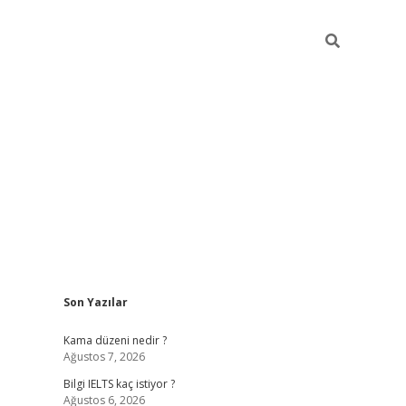
Sidebar
Son Yazılar
ilbet
betci
Betexper giriş adresi
https://www.betexper.xyz/
Kama düzeni nedir ?
Ağustos 7, 2026
Bilgi IELTS kaç istiyor ?
Ağustos 6, 2026