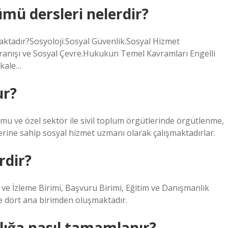
ümü dersleri nelerdir?
ktadır?Sosyoloji.Sosyal Güvenlik.Sosyal Hizmet
ranışı ve Sosyal Çevre.Hukukun Temel Kavramları Engelli
akale…
ur?
kamu ve özel sektör ile sivil toplum örgütlerinde örgütlenme,
ilerine sahip sosyal hizmet uzmanı olarak çalışmaktadırlar.
rdir?
e İzleme Birimi, Başvuru Birimi, Eğitim ve Danışmanlık
re dört ana birimden oluşmaktadır.
ıllığa nasıl tamamlanır?