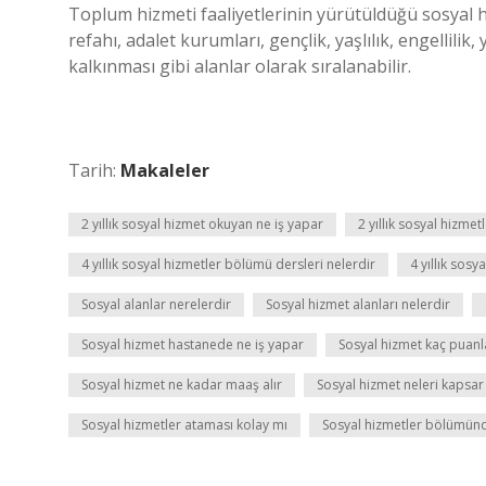
Toplum hizmeti faaliyetlerinin yürütüldüğü sosyal hi
refahı, adalet kurumları, gençlik, yaşlılık, engellilik
kalkınması gibi alanlar olarak sıralanabilir.
Tarih:
Makaleler
2 yıllık sosyal hizmet okuyan ne iş yapar
2 yıllık sosyal hizmet
4 yıllık sosyal hizmetler bölümü dersleri nelerdir
4 yıllık sos
Sosyal alanlar nerelerdir
Sosyal hizmet alanları nelerdir
Sosyal hizmet hastanede ne iş yapar
Sosyal hizmet kaç puanl
Sosyal hizmet ne kadar maaş alır
Sosyal hizmet neleri kapsar
Sosyal hizmetler ataması kolay mı
Sosyal hizmetler bölümünd