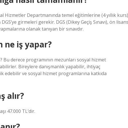
l Hizmetler Departmanında temel eğitimlerine (4 yıllık kurs
DGS’ye girmeleri gerekir. DGS (Dikey Geçiş Sınavı), ön lisan
yapmalarına olanak tanıyan bir sınavdır.
n ne iş yapar?
r? Bu derece programının mezunları sosyal hizmet
ilirler. Bireylere danışmanlık yapabilir, ihtiyaç
lik edebilir ve sosyal hizmet programlarına katkıda
 alır?
şı 47.000 TL’dir.
anır?