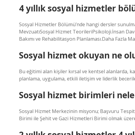
4 yıllık sosyal hizmetler böl
Sosyal Hizmetler Bölümü’nde hangi dersler sunulma
MevzuatıSosyal Hizmet TeorileriPsikoloji.İnsan Dav
Bakımı ve Rehabilitasyon Planlaması.Daha Fazla M
Sosyal hizmet okuyan ne ol
Bu eğitimi alan kişiler kırsal ve kentsel alanlarda, 
planlama, uygulama, etkili iletişim ve liderlik becer
Sosyal hizmet birimleri nele
Sosyal Hizmet Merkezinin misyonu; Başvuru Tespit v
Birimi ile Şehit ve Gazi Hizmetleri Birimi olmak üze
2 yıllık sosyal hizmetler 4 y