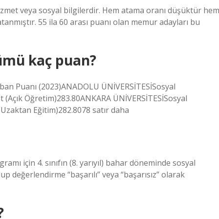
izmet veya sosyal bilgilerdir. Hem atama oranı düşüktür he
 atanmıştır. 55 ila 60 arası puanı olan memur adayları bu
ölümü kaç puan?
Taban Puanı (2023)ANADOLU ÜNİVERSİTESİSosyal
 (Açık Öğretim)283.80ANKARA ÜNİVERSİTESİSosyal
zaktan Eğitim)282.8078 satır daha
ı için 4. sınıfın (8. yarıyıl) bahar döneminde sosyal
lup değerlendirme “başarılı” veya “başarısız” olarak
?