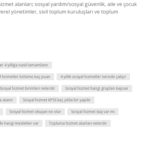
zmet alanları; sosyal yardım/sosyal güvenlik, aile ve çocuk
, yerel yönetimler, sivil toplum kuruluşları ve toplum
ler 4 yıllığa nasıl tamamlanır
yal hizmetler bölümü kaç puan
4 yıllık sosyal hizmetler nerede çalışır
Sosyal hizmet birimleri nelerdir
Sosyal hizmet hangi grupları kapsar
a atanır
Sosyal hizmet KPSS kaç yılda bir yapılır
Sosyal hizmet okuyan ne olur
Sosyal hizmet staj var mı
e hangi meslekler var
Topluma hizmet alanları nelerdir