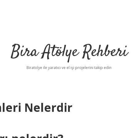
Bira Atölye Rehberi
Biratolye ile yaratıcı ve el işi projelerini takip edin
leri Nelerdir