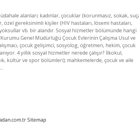
müdahale alanları; kadınlar, çocuklar (korunmasız, sokak, suç
r, özel gereksinimli kişiler (HIV hastaları, lösemi hastaları,
r, yoksullar vb. bir alandır. Sosyal hizmetler bölümünde hangi
e Kurumu Genel Müdürlüğü Çocuk Evlerinin Çalışma Usul ve
alışmacı, çocuk gelişimci, sosyolog, öğretmen, hekim, çocuk
ıyor. 4 yıllık sosyal hizmetler nerede çalışır? İlkokul,
ğlık, kültür ve spor bölümleri); mahkemelerde, çocuk ve aile
m…
ladan.com.tr
Sitemap