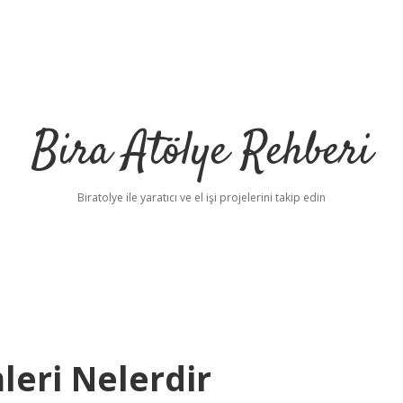
Bira Atölye Rehberi
Biratolye ile yaratıcı ve el işi projelerini takip edin
leri Nelerdir