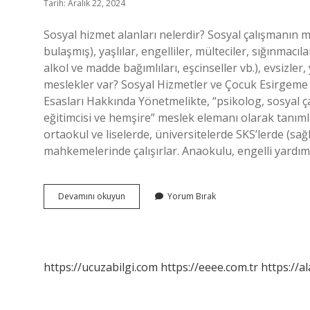
Tarih: Aralık 22, 2024
Sosyal hizmet alanları nelerdir? Sosyal çalışmanın 
bulaşmış), yaşlılar, engelliler, mülteciler, sığınmacıla
alkol ve madde bağımlıları, eşcinseller vb.), evsizle
meslekler var? Sosyal Hizmetler ve Çocuk Esirgem
Esasları Hakkında Yönetmelikte, “psikolog, sosyal ç
eğitimcisi ve hemşire” meslek elemanı olarak tanımlan
ortaokul ve liselerde, üniversitelerde SKS’lerde (sa
mahkemelerinde çalışırlar. Anaokulu, engelli yardı
Sosyal
Devamını okuyun
Yorum Bırak
Hizmet
Bölümleri
Nelerdir
https://ucuzabilgi.com
https://eeee.com.tr
https://a