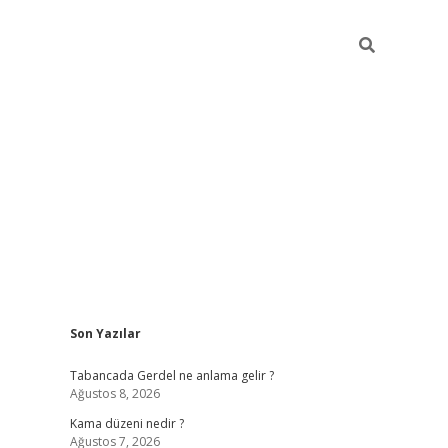
Sidebar
Son Yazılar
ilbet
betci
Betexper giriş adresi
https://www.betex
Tabancada Gerdel ne anlama gelir ?
Ağustos 8, 2026
Kama düzeni nedir ?
Ağustos 7, 2026