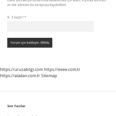
Daha sonraki yorumlarımda kullanılması için adım, e-posta adresim
ve site adresim bu tarayıcıya kaydedilsin.
9 - 5 kaçtır?
*
https://ucuzabilgi.com
https://eeee.com.tr
https://aladan.com.tr
Sitemap
Sidebar
Son Yazılar