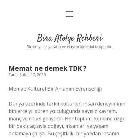
menüyü
Anasayfa
aç
Gizlilik Politikası
Bira Atölye Rehberi
Yasal Uyarı
Biratolye ile yaratıcı ve el işi projelerini takip edin
Memat ne demek TDK ?
Tarih: Şubat 17, 2026
Memat: Kültürel Bir Anlamın Evrenselliği
Dünya üzerinde farklı kültürler, insan deneyiminin
binlerce yıl süren yolculuğunda sayısız kavram,
inanç ve ritüel geliştirdi. Her toplum, kendine özgü
bir bakış açısıyla doğayı, insanları ve yaşamı
anlamaya çalıştı. Bu çeşitlilik, bir yandan insanın