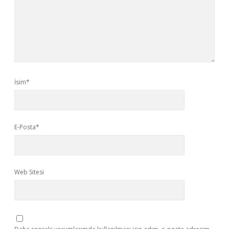
İsim*
E-Posta*
Web Sitesi