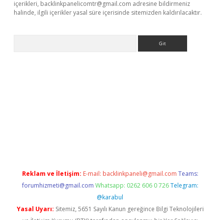
içerikleri,
backlinkpanelicomtr@gmail.com
adresine bildirmeniz
halinde, ilgili içerikler yasal süre içerisinde sitemizden kaldırılacaktır.
Arama
.xyz/
betci.co
betci giriş
elexbetgiris.org
hiltonbet güncel
Reklam ve İletişim:
E-mail:
backlinkpaneli@gmail.com
Teams:
forumhizmeti@gmail.com
Whatsapp: 0262 606 0 726
Telegram:
@karabul
Yasal Uyarı:
Sitemiz, 5651 Sayılı Kanun gereğince Bilgi Teknolojileri