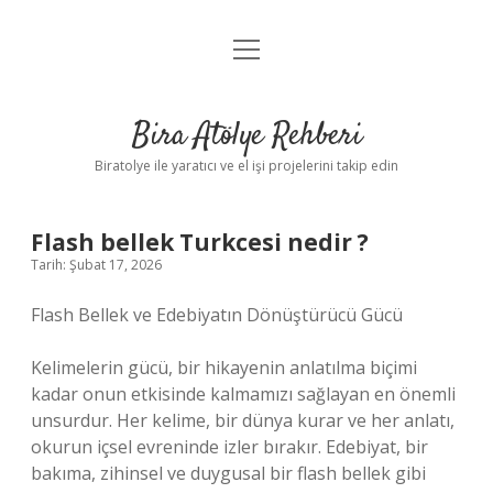
menüyü
Anasayfa
aç
Gizlilik Politikası
Bira Atölye Rehberi
Yasal Uyarı
Biratolye ile yaratıcı ve el işi projelerini takip edin
Flash bellek Turkcesi nedir ?
Tarih: Şubat 17, 2026
Flash Bellek ve Edebiyatın Dönüştürücü Gücü
Kelimelerin gücü, bir hikayenin anlatılma biçimi
kadar onun etkisinde kalmamızı sağlayan en önemli
unsurdur. Her kelime, bir dünya kurar ve her anlatı,
okurun içsel evreninde izler bırakır. Edebiyat, bir
bakıma, zihinsel ve duygusal bir flash bellek gibi