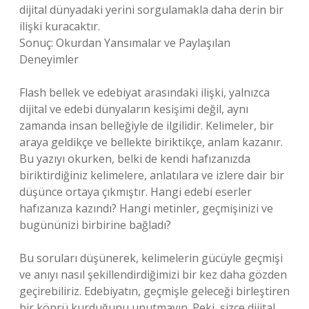
dijital dünyadaki yerini sorgulamakla daha derin bir
ilişki kuracaktır.
Sonuç: Okurdan Yansımalar ve Paylaşılan
Deneyimler
Flash bellek ve edebiyat arasındaki ilişki, yalnızca
dijital ve edebi dünyaların kesişimi değil, aynı
zamanda insan belleğiyle de ilgilidir. Kelimeler, bir
araya geldikçe ve bellekte biriktikçe, anlam kazanır.
Bu yazıyı okurken, belki de kendi hafızanızda
biriktirdiğiniz kelimelere, anlatılara ve izlere dair bir
düşünce ortaya çıkmıştır. Hangi edebi eserler
hafızanıza kazındı? Hangi metinler, geçmişinizi ve
bugününizi birbirine bağladı?
Bu soruları düşünerek, kelimelerin gücüyle geçmişi
ve anıyı nasıl şekillendirdiğimizi bir kez daha gözden
geçirebiliriz. Edebiyatın, geçmişle geleceği birleştiren
bir köprü kurduğunu unutmayın. Peki, sizce dijital