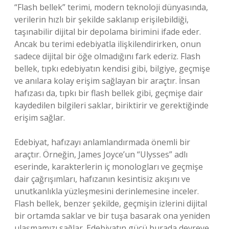
“Flash bellek” terimi, modern teknoloji dünyasında,
verilerin hızlı bir şekilde saklanıp erişilebildiği,
taşınabilir dijital bir depolama birimini ifade eder.
Ancak bu terimi edebiyatla ilişkilendirirken, onun
sadece dijital bir öğe olmadığını fark ederiz. Flash
bellek, tıpkı edebiyatın kendisi gibi, bilgiye, geçmişe
ve anılara kolay erişim sağlayan bir araçtır. İnsan
hafızası da, tıpkı bir flash bellek gibi, geçmişe dair
kaydedilen bilgileri saklar, biriktirir ve gerektiğinde
erişim sağlar.
Edebiyat, hafızayı anlamlandırmada önemli bir
araçtır. Örneğin, James Joyce’un “Ulysses” adlı
eserinde, karakterlerin iç monologları ve geçmişe
dair çağrışımları, hafızanın kesintisiz akışını ve
unutkanlıkla yüzleşmesini derinlemesine inceler.
Flash bellek, benzer şekilde, geçmişin izlerini dijital
bir ortamda saklar ve bir tuşa basarak ona yeniden
ulaşmamızı sağlar. Edebiyatın gücü burada devreye