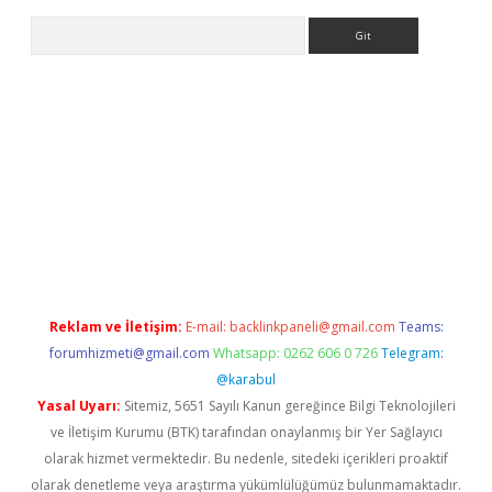
Arama
r.xyz/
betci.co
betci giriş
elexbetgiris.org
hiltonbet güncel
Reklam ve İletişim:
E-mail:
backlinkpaneli@gmail.com
Teams:
forumhizmeti@gmail.com
Whatsapp: 0262 606 0 726
Telegram:
@karabul
Yasal Uyarı:
Sitemiz, 5651 Sayılı Kanun gereğince Bilgi Teknolojileri
ve İletişim Kurumu (BTK) tarafından onaylanmış bir Yer Sağlayıcı
olarak hizmet vermektedir. Bu nedenle, sitedeki içerikleri proaktif
olarak denetleme veya araştırma yükümlülüğümüz bulunmamaktadır.