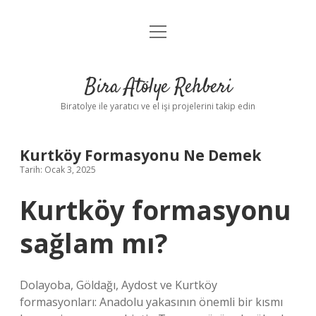
menüyü
Anasayfa
aç
Gizlilik Politikası
Bira Atölye Rehberi
Yasal Uyarı
Biratolye ile yaratıcı ve el işi projelerini takip edin
Kurtköy Formasyonu Ne Demek
Tarih: Ocak 3, 2025
Kurtköy formasyonu
sağlam mı?
Dolayoba, Göldağı, Aydost ve Kurtköy
formasyonları: Anadolu yakasının önemli bir kısmı