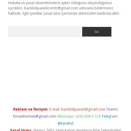
Hukuka ve yasal düzenlemelere aykırı olduğunu düşündüğünüz
içerikleri,
backlinkpanelicomtr@gmail.com
adresine bildirmeniz
halinde, ilgili içerikler yasal süre içerisinde sitemizden kaldırılacaktır.
Arama
xyz/
betci.co
betci giriş
elexbetgiris.org
hiltonbet güncel
Reklam ve İletişim:
E-mail:
backlinkpaneli@gmail.com
Teams:
forumhizmeti@gmail.com
Whatsapp: 0262 606 0 726
Telegram:
@karabul
Yasal Uyarı:
Sitemiz, 5651 Sayılı Kanun gereğince Bilgi Teknolojileri