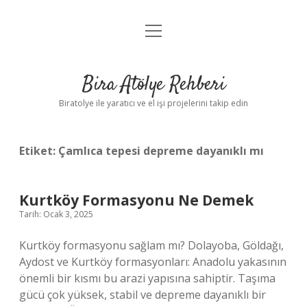
menüyü
Anasayfa
aç
Gizlilik Politikası
Bira Atölye Rehberi
Yasal Uyarı
Biratolye ile yaratıcı ve el işi projelerini takip edin
Etiket:
Çamlıca tepesi depreme dayanıklı mı
Kurtköy Formasyonu Ne Demek
Tarih: Ocak 3, 2025
Kurtköy formasyonu sağlam mı? Dolayoba, Göldağı,
Aydost ve Kurtköy formasyonları: Anadolu yakasının
önemli bir kısmı bu arazi yapısına sahiptir. Taşıma
gücü çok yüksek, stabil ve depreme dayanıklı bir