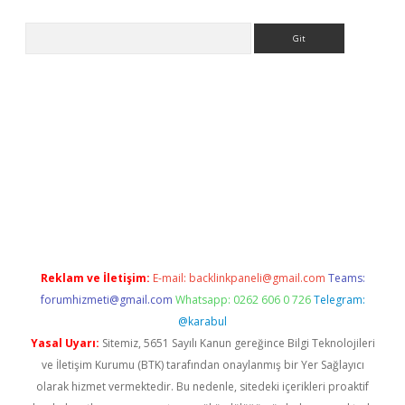
Arama
ww.betexper.xyz/
betci.co
betci giriş
elexbetgiris.org
hiltonbet 
Reklam ve İletişim:
E-mail:
backlinkpaneli@gmail.com
Teams:
forumhizmeti@gmail.com
Whatsapp: 0262 606 0 726
Telegram:
@karabul
Yasal Uyarı:
Sitemiz, 5651 Sayılı Kanun gereğince Bilgi Teknolojileri
ve İletişim Kurumu (BTK) tarafından onaylanmış bir Yer Sağlayıcı
olarak hizmet vermektedir. Bu nedenle, sitedeki içerikleri proaktif