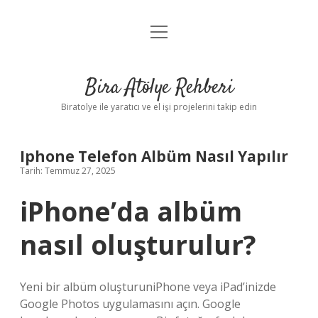
menüyü
Anasayfa
aç
Gizlilik Politikası
Bira Atölye Rehberi
Yasal Uyarı
Biratolye ile yaratıcı ve el işi projelerini takip edin
Iphone Telefon Albüm Nasıl Yapılır
Tarih: Temmuz 27, 2025
iPhone’da albüm
nasıl oluşturulur?
Yeni bir albüm oluşturuniPhone veya iPad’inizde
Google Photos uygulamasını açın. Google