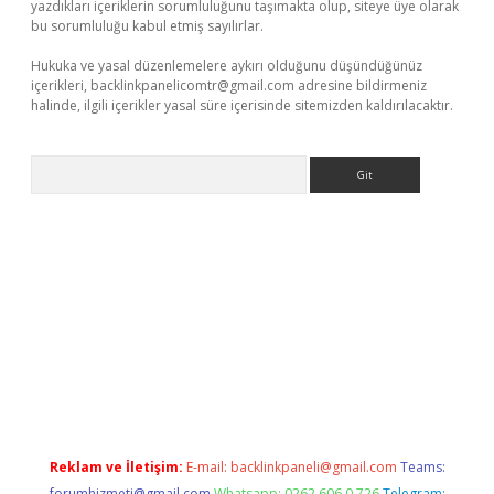
yazdıkları içeriklerin sorumluluğunu taşımakta olup, siteye üye olarak
bu sorumluluğu kabul etmiş sayılırlar.
Hukuka ve yasal düzenlemelere aykırı olduğunu düşündüğünüz
içerikleri,
backlinkpanelicomtr@gmail.com
adresine bildirmeniz
halinde, ilgili içerikler yasal süre içerisinde sitemizden kaldırılacaktır.
Arama
per.xyz/
betci.co
betci giriş
elexbetgiris.org
hiltonbet güncel
Reklam ve İletişim:
E-mail:
backlinkpaneli@gmail.com
Teams:
forumhizmeti@gmail.com
Whatsapp: 0262 606 0 726
Telegram: