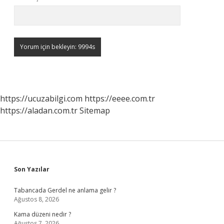
https://ucuzabilgi.com
https://eeee.com.tr
https://aladan.com.tr
Sitemap
Sidebar
Son Yazılar
Tabancada Gerdel ne anlama gelir ?
Ağustos 8, 2026
Kama düzeni nedir ?
Ağustos 7, 2026