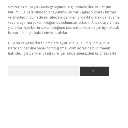
Sitemiz, 5651 Sayılı Kanun gereğince Bilgi Teknolojileri ve İletişim
Kurumu (BTK) tarafından onaylanmış bir Yer Sağlayıcı olarak hizmet
vermektedir. Bu nedenle, sitedeki içerikleri proaktif olarak denetleme
veya araştırma yükümlülüğümüz bulunmamaktadır. Ancak, üyelerimiz
yazdıkları içeriklerin sorumluluğunu taşımakta olup, siteye üye olarak
bu sorumluluğu kabul etmiş sayılırlar.
Hukuka ve yasal düzenlemelere aykırı olduğunu düşündüğünüz
içerikleri,
backlinkpanelicomtr@gmail.com
adresine bildirmeniz
halinde, ilgili içerikler yasal süre içerisinde sitemizden kaldırılacaktır.
Arama
.xyz/
betci.co
betci giriş
elexbetgiris.org
hiltonbet güncel