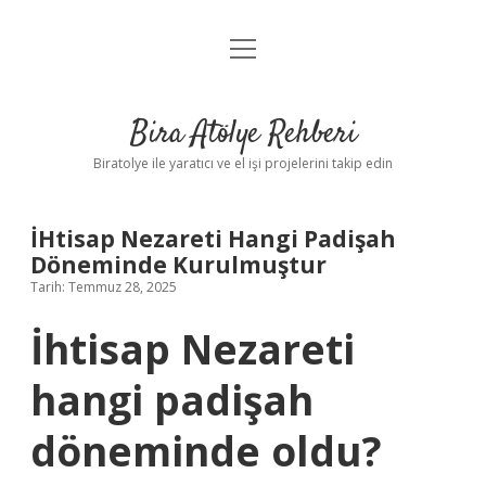
menüyü
Anasayfa
aç
Gizlilik Politikası
Bira Atölye Rehberi
Yasal Uyarı
Biratolye ile yaratıcı ve el işi projelerini takip edin
İHtisap Nezareti Hangi Padişah
Döneminde Kurulmuştur
Tarih: Temmuz 28, 2025
İhtisap Nezareti
hangi padişah
döneminde oldu?