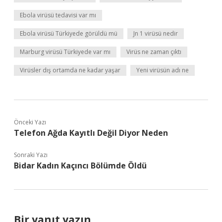
Ebola virüsü tedavisi var mı
Ebola virüsü Türkiyede görüldü mü
Jn 1 virüsü nedir
Marburg virüsü Türkiyede var mı
Virüs ne zaman çıktı
Virüsler dış ortamda ne kadar yaşar
Yeni virüsün adı ne
Önceki Yazı
Telefon Ağda Kayıtlı Değil Diyor Neden
Sonraki Yazı
Bidar Kadın Kaçıncı Bölümde Öldü
Bir yanıt yazın