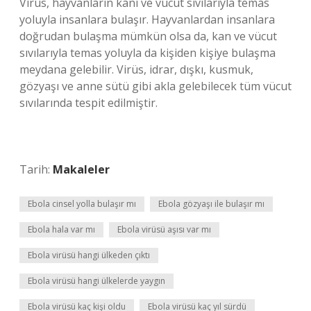
Virüs, hayvanların kanı ve vücut sıvılarıyla temas
yoluyla insanlara bulaşır. Hayvanlardan insanlara
doğrudan bulaşma mümkün olsa da, kan ve vücut
sıvılarıyla temas yoluyla da kişiden kişiye bulaşma
meydana gelebilir. Virüs, idrar, dışkı, kusmuk,
gözyaşı ve anne sütü gibi akla gelebilecek tüm vücut
sıvılarında tespit edilmiştir.
Tarih:
Makaleler
Ebola cinsel yolla bulaşır mı
Ebola gözyaşı ile bulaşır mı
Ebola hala var mı
Ebola virüsü aşısı var mı
Ebola virüsü hangi ülkeden çıktı
Ebola virüsü hangi ülkelerde yaygın
Ebola virüsü kaç kişi oldu
Ebola virüsü kaç yıl sürdü