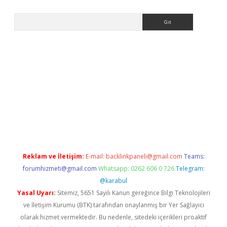
Arama
xyz/
betci.co
betci giriş
elexbetgiris.org
hiltonbet güncel
Reklam ve İletişim:
E-mail:
backlinkpaneli@gmail.com
Teams:
forumhizmeti@gmail.com
Whatsapp: 0262 606 0 726
Telegram:
@karabul
Yasal Uyarı:
Sitemiz, 5651 Sayılı Kanun gereğince Bilgi Teknolojileri
ve İletişim Kurumu (BTK) tarafından onaylanmış bir Yer Sağlayıcı
olarak hizmet vermektedir. Bu nedenle, sitedeki içerikleri proaktif