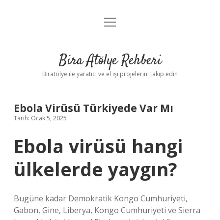
menüyü
Anasayfa
aç
Gizlilik Politikası
Bira Atölye Rehberi
Yasal Uyarı
Biratolye ile yaratıcı ve el işi projelerini takip edin
Ebola Virüsü Türkiyede Var Mı
Tarih: Ocak 5, 2025
Ebola virüsü hangi
ülkelerde yaygın?
Bugüne kadar Demokratik Kongo Cumhuriyeti,
Gabon, Gine, Liberya, Kongo Cumhuriyeti ve Sierra