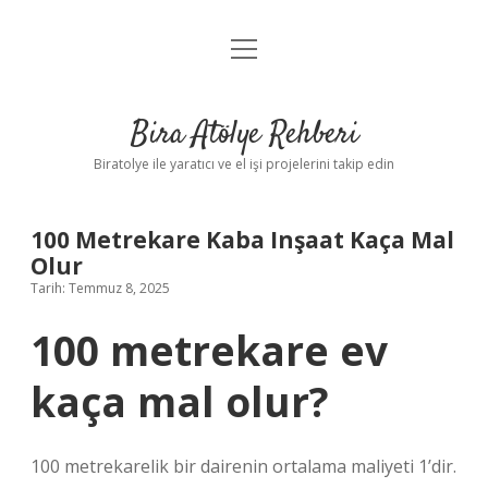
menüyü
Anasayfa
aç
Gizlilik Politikası
Bira Atölye Rehberi
Yasal Uyarı
Biratolye ile yaratıcı ve el işi projelerini takip edin
100 Metrekare Kaba Inşaat Kaça Mal
Olur
Tarih: Temmuz 8, 2025
100 metrekare ev
kaça mal olur?
100 metrekarelik bir dairenin ortalama maliyeti 1’dir.