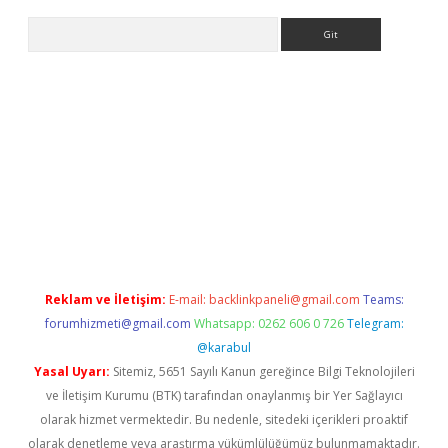
Arama
per.xyz/
betci.co
betci giriş
elexbetgiris.org
hiltonbet güncel
Reklam ve İletişim:
E-mail:
backlinkpaneli@gmail.com
Teams:
forumhizmeti@gmail.com
Whatsapp: 0262 606 0 726
Telegram:
@karabul
Yasal Uyarı:
Sitemiz, 5651 Sayılı Kanun gereğince Bilgi Teknolojileri
ve İletişim Kurumu (BTK) tarafından onaylanmış bir Yer Sağlayıcı
olarak hizmet vermektedir. Bu nedenle, sitedeki içerikleri proaktif
olarak denetleme veya araştırma yükümlülüğümüz bulunmamaktadır.