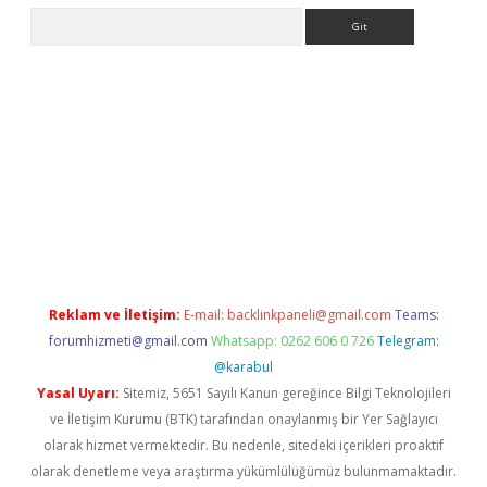
Arama
exper.xyz/
betci.co
betci giriş
elexbetgiris.org
hiltonbet güncel
Reklam ve İletişim:
E-mail:
backlinkpaneli@gmail.com
Teams:
forumhizmeti@gmail.com
Whatsapp: 0262 606 0 726
Telegram:
@karabul
Yasal Uyarı:
Sitemiz, 5651 Sayılı Kanun gereğince Bilgi Teknolojileri
ve İletişim Kurumu (BTK) tarafından onaylanmış bir Yer Sağlayıcı
olarak hizmet vermektedir. Bu nedenle, sitedeki içerikleri proaktif
olarak denetleme veya araştırma yükümlülüğümüz bulunmamaktadır.