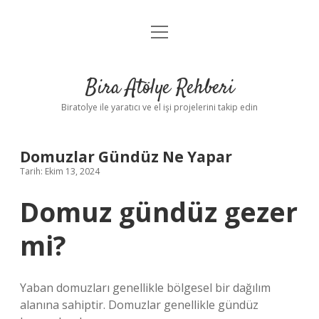
menüyü
Anasayfa
aç
Gizlilik Politikası
Bira Atölye Rehberi
Yasal Uyarı
Biratolye ile yaratıcı ve el işi projelerini takip edin
Domuzlar Gündüz Ne Yapar
Tarih: Ekim 13, 2024
Domuz gündüz gezer
mi?
Yaban domuzları genellikle bölgesel bir dağılım
alanına sahiptir. Domuzlar genellikle gündüz