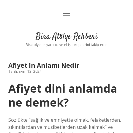
menüyü
Anasayfa
aç
Gizlilik Politikası
Bira Atölye Rehberi
Yasal Uyarı
Biratolye ile yaratıcı ve el işi projelerini takip edin
Afiyet In Anlamı Nedir
Tarih: Ekim 13, 2024
Afiyet dini anlamda
ne demek?
Sözlükte “sağlık ve emniyette olmak, felaketlerden,
sıkıntılardan ve musibetlerden uzak kalmak” ve