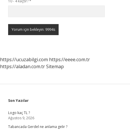
10 - 4 kaçtır?
*
https://ucuzabilgi.com
https://eeee.com.tr
https://aladan.com.tr
Sitemap
Sidebar
Son Yazılar
Logo kaç TL ?
Ağustos 9, 2026
Tabancada Gerdel ne anlama gelir ?