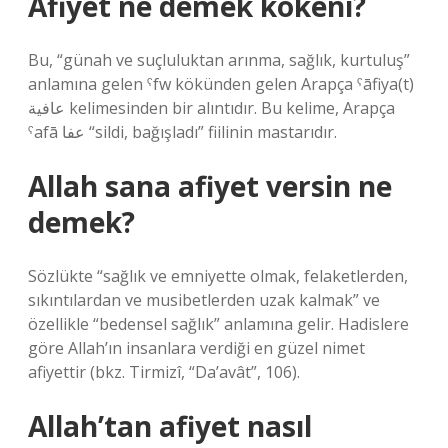
Afiyet ne demek kökeni?
Bu, “günah ve suçluluktan arınma, sağlık, kurtuluş”
anlamına gelen ˁfw kökünden gelen Arapça ˁāfiya(t)
عافية kelimesinden bir alıntıdır. Bu kelime, Arapça
ˁafā عفا “sildi, bağışladı” fiilinin mastarıdır.
Allah sana afiyet versin ne
demek?
Sözlükte “sağlık ve emniyette olmak, felaketlerden,
sıkıntılardan ve musibetlerden uzak kalmak” ve
özellikle “bedensel sağlık” anlamına gelir. Hadislere
göre Allah’ın insanlara verdiği en güzel nimet
afiyettir (bkz. Tirmizî, “Da’avât”, 106).
Allah’tan afiyet nasıl