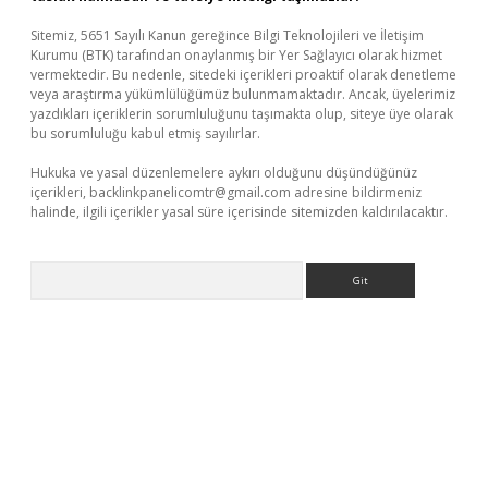
Sitemiz, 5651 Sayılı Kanun gereğince Bilgi Teknolojileri ve İletişim
Kurumu (BTK) tarafından onaylanmış bir Yer Sağlayıcı olarak hizmet
vermektedir. Bu nedenle, sitedeki içerikleri proaktif olarak denetleme
veya araştırma yükümlülüğümüz bulunmamaktadır. Ancak, üyelerimiz
yazdıkları içeriklerin sorumluluğunu taşımakta olup, siteye üye olarak
bu sorumluluğu kabul etmiş sayılırlar.
Hukuka ve yasal düzenlemelere aykırı olduğunu düşündüğünüz
içerikleri,
backlinkpanelicomtr@gmail.com
adresine bildirmeniz
halinde, ilgili içerikler yasal süre içerisinde sitemizden kaldırılacaktır.
Arama
er.xyz/
betci.co
betci giriş
elexbetgiris.org
hiltonbet güncel