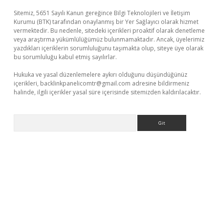
Sitemiz, 5651 Sayılı Kanun gereğince Bilgi Teknolojileri ve İletişim
Kurumu (BTK) tarafından onaylanmış bir Yer Sağlayıcı olarak hizmet
vermektedir. Bu nedenle, sitedeki içerikleri proaktif olarak denetleme
veya araştırma yükümlülüğümüz bulunmamaktadır. Ancak, üyelerimiz
yazdıkları içeriklerin sorumluluğunu taşımakta olup, siteye üye olarak
bu sorumluluğu kabul etmiş sayılırlar.
Hukuka ve yasal düzenlemelere aykırı olduğunu düşündüğünüz
içerikleri,
backlinkpanelicomtr@gmail.com
adresine bildirmeniz
halinde, ilgili içerikler yasal süre içerisinde sitemizden kaldırılacaktır.
Arama
xyz/
betci.co
betci giriş
elexbetgiris.org
hiltonbet güncel