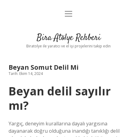
menüyü
Anasayfa
aç
Gizlilik Politikası
Bira Atölye Rehberi
Yasal Uyarı
Biratolye ile yaratıcı ve el işi projelerini takip edin
Beyan Somut Delil Mi
Tarih: Ekim 14, 2024
Beyan delil sayılır
mı?
Yargıç, deneyim kurallarına dayalı yargısına
dayanarak doğru olduğuna inandığı tanıklığı delil