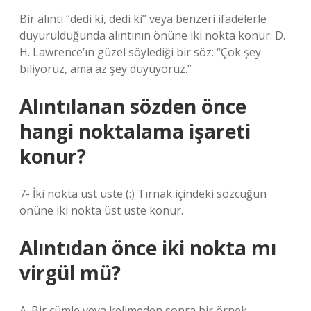
Bir alıntı “dedi ki, dedi ki” veya benzeri ifadelerle
duyurulduğunda alıntının önüne iki nokta konur: D.
H. Lawrence’ın güzel söylediği bir söz: “Çok şey
biliyoruz, ama az şey duyuyoruz.”
Alıntılanan sözden önce
hangi noktalama işareti
konur?
7- İki nokta üst üste (:) Tırnak içindeki sözcüğün
önüne iki nokta üst üste konur.
Alıntıdan önce iki nokta mı
virgül mü?
A. Bir cümle veya kelimeden sonra bir örnek,