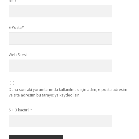
İsim*
E-Posta*
Web Sitesi
Daha sonraki yorumlarımda kullanılması için adım, e-posta adresim
ve site adresim bu tarayıcıya kaydedilsin.
5 + 3 kaçtır?
*