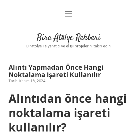
menüyü
Anasayfa
aç
Gizlilik Politikası
Bira Atölye Rehberi
Yasal Uyarı
Biratolye ile yaratıcı ve el işi projelerini takip edin
Alıntı Yapmadan Önce Hangi
Noktalama Işareti Kullanılır
Tarih: Kasım 18, 2024
Alıntıdan önce hangi
noktalama işareti
kullanılır?