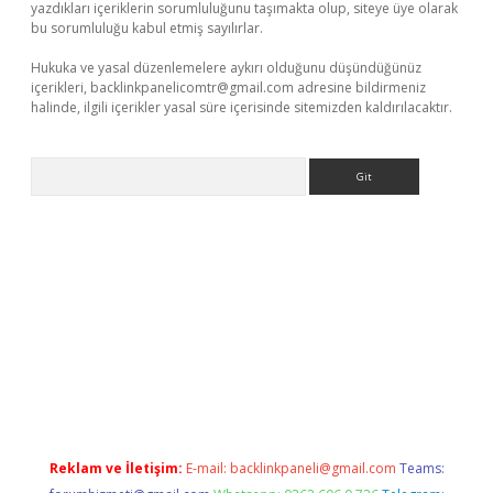
yazdıkları içeriklerin sorumluluğunu taşımakta olup, siteye üye olarak
bu sorumluluğu kabul etmiş sayılırlar.
Hukuka ve yasal düzenlemelere aykırı olduğunu düşündüğünüz
içerikleri,
backlinkpanelicomtr@gmail.com
adresine bildirmeniz
halinde, ilgili içerikler yasal süre içerisinde sitemizden kaldırılacaktır.
Arama
.xyz/
betci.co
betci giriş
elexbetgiris.org
hiltonbet güncel
Reklam ve İletişim:
E-mail:
backlinkpaneli@gmail.com
Teams: