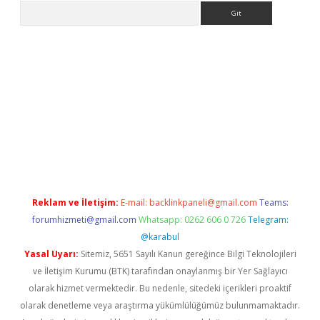
Arama
www.betexper.xyz/
betci.co
betci giriş
elexbetgiris.org
hiltonbet
Reklam ve İletişim:
E-mail:
backlinkpaneli@gmail.com
Teams:
forumhizmeti@gmail.com
Whatsapp: 0262 606 0 726
Telegram:
@karabul
Yasal Uyarı:
Sitemiz, 5651 Sayılı Kanun gereğince Bilgi Teknolojileri
ve İletişim Kurumu (BTK) tarafından onaylanmış bir Yer Sağlayıcı
olarak hizmet vermektedir. Bu nedenle, sitedeki içerikleri proaktif
olarak denetleme veya araştırma yükümlülüğümüz bulunmamaktadır.