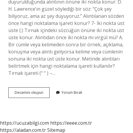
duyurulduğunda alıntının önüne iki nokta konur: D.
H. Lawrence’ın güzel söylediği bir söz: “Çok şey
biliyoruz, ama az şey duyuyoruz.” Alıntılanan sözden
önce hangi noktalama işareti konur? 7- İki nokta üst
üste (:) Tırnak içindeki sözcüğün önüne iki nokta üst
üste konur. Alıntıdan önce iki nokta mı virgül mü? A.
Bir cümle veya kelimeden sonra bir örnek, açıklama,
konuşma veya alıntı geliyorsa kelime veya cümlenin
sonuna iki nokta üst üste konur. Metinde alıntıları
belirtmek için hangi noktalama işareti kullanılır?
Tırnak işareti (“ “ ) –…
Alıntı
Devamını okuyun
Yorum Bırak
Yapmadan
Önce
Hangi
Noktalama
Işareti
https://ucuzabilgi.com
https://eeee.com.tr
Kullanılır
https://aladan.com.tr
Sitemap