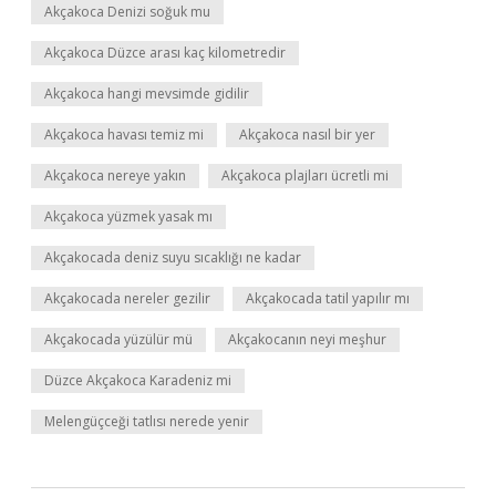
Akçakoca Denizi soğuk mu
Akçakoca Düzce arası kaç kilometredir
Akçakoca hangi mevsimde gidilir
Akçakoca havası temiz mi
Akçakoca nasıl bir yer
Akçakoca nereye yakın
Akçakoca plajları ücretli mi
Akçakoca yüzmek yasak mı
Akçakocada deniz suyu sıcaklığı ne kadar
Akçakocada nereler gezilir
Akçakocada tatil yapılır mı
Akçakocada yüzülür mü
Akçakocanın neyi meşhur
Düzce Akçakoca Karadeniz mi
Melengüçceği tatlısı nerede yenir