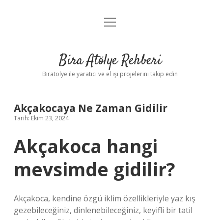
menüyü
Anasayfa
aç
Gizlilik Politikası
Bira Atölye Rehberi
Yasal Uyarı
Biratolye ile yaratıcı ve el işi projelerini takip edin
Akçakocaya Ne Zaman Gidilir
Tarih: Ekim 23, 2024
Akçakoca hangi
mevsimde gidilir?
Akçakoca, kendine özgü iklim özellikleriyle yaz kış
gezebileceğiniz, dinlenebileceğiniz, keyifli bir tatil