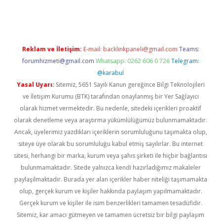
r.xyz/
betci.co
betci giriş
elexbetgiris.org
hiltonbet güncel
Reklam ve İletişim:
E-mail:
backlinkpaneli@gmail.com
Teams:
forumhizmeti@gmail.com
Whatsapp: 0262 606 0 726
Telegram:
@karabul
Yasal Uyarı:
Sitemiz, 5651 Sayılı Kanun gereğince Bilgi Teknolojileri
ve İletişim Kurumu (BTK) tarafından onaylanmış bir Yer Sağlayıcı
olarak hizmet vermektedir. Bu nedenle, sitedeki içerikleri proaktif
olarak denetleme veya araştırma yükümlülüğümüz bulunmamaktadır.
Ancak, üyelerimiz yazdıkları içeriklerin sorumluluğunu taşımakta olup,
siteye üye olarak bu sorumluluğu kabul etmiş sayılırlar. Bu internet
sitesi, herhangi bir marka, kurum veya şahıs şirketi ile hiçbir bağlantısı
bulunmamaktadır. Sitede yalnızca kendi hazırladığımız makaleler
paylaşılmaktadır. Burada yer alan içerikler haber niteliği taşımamakta
olup, gerçek kurum ve kişiler hakkında paylaşım yapılmamaktadır.
Gerçek kurum ve kişiler ile isim benzerlikleri tamamen tesadüfidir.
Sitemiz, kar amacı gütmeyen ve tamamen ücretsiz bir bilgi paylaşım