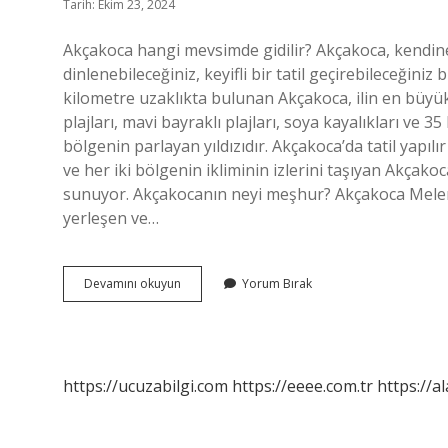
Tarih: Ekim 23, 2024
Akçakoca hangi mevsimde gidilir? Akçakoca, kendine ö
dinlenebileceğiniz, keyifli bir tatil geçirebileceğini
kilometre uzaklıkta bulunan Akçakoca, ilin en büyük 
plajları, mavi bayraklı plajları, soya kayalıkları ve 
bölgenin parlayan yıldızıdır. Akçakoca’da tatil yapı
ve her iki bölgenin ikliminin izlerini taşıyan Akçakoc
sunuyor. Akçakocanın neyi meşhur? Akçakoca Meleng
yerleşen ve…
Akçakocaya
Devamını okuyun
Yorum Bırak
Ne
Zaman
Gidilir
https://ucuzabilgi.com
https://eeee.com.tr
https://a