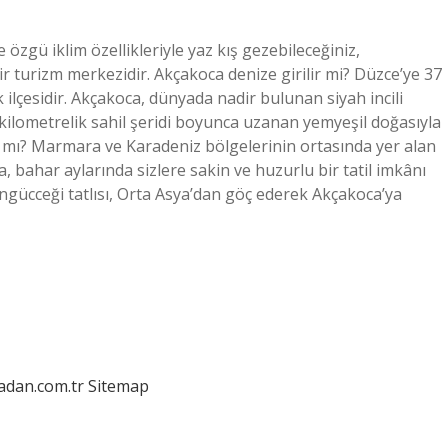
zgü iklim özellikleriyle yaz kış gezebileceğiniz,
z bir turizm merkezidir. Akçakoca denize girilir mi? Düzce’ye 37
ilçesidir. Akçakoca, dünyada nadir bulunan siyah incili
35 kilometrelik sahil şeridi boyunca uzanan yemyeşil doğasıyla
lır mı? Marmara ve Karadeniz bölgelerinin ortasında yer alan
a, bahar aylarında sizlere sakin ve huzurlu bir tatil imkânı
ücceği tatlısı, Orta Asya’dan göç ederek Akçakoca’ya
ladan.com.tr
Sitemap