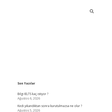
Sidebar
Son Yazılar
ilbet
betci
Betexper giriş adresi
https://www.betexp
Bilgi IELTS kaç istiyor ?
Ağustos 6, 2026
Kedi yıkandıktan sonra kurutulmazsa ne olur ?
Ağustos 5, 2026