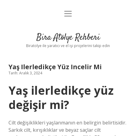
menüyü
Anasayfa
aç
Gizlilik Politikası
Bira Atölye Rehberi
Yasal Uyarı
Biratolye ile yaratıcı ve el işi projelerini takip edin
Yaş Ilerledikçe Yüz Incelir Mi
Tarih: Aralık 3, 2024
Yaş ilerledikçe yüz
değişir mi?
Cilt değişiklikleri yaşlanmanın en belirgin belirtisidir.
Sarkık cilt, kırışıklıklar ve beyaz saçlar cilt