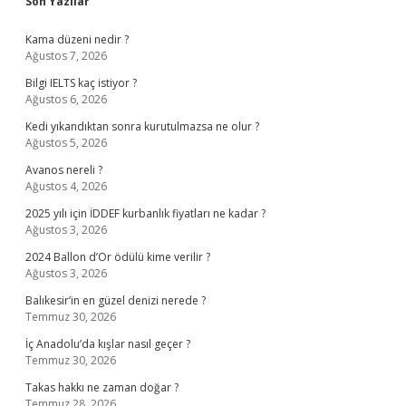
Sidebar
Son Yazılar
Kama düzeni nedir ?
Ağustos 7, 2026
Bilgi IELTS kaç istiyor ?
Ağustos 6, 2026
Kedi yıkandıktan sonra kurutulmazsa ne olur ?
Ağustos 5, 2026
Avanos nereli ?
Ağustos 4, 2026
2025 yılı için İDDEF kurbanlık fiyatları ne kadar ?
Ağustos 3, 2026
2024 Ballon d’Or ödülü kime verilir ?
Ağustos 3, 2026
Balıkesir’in en güzel denizi nerede ?
Temmuz 30, 2026
İç Anadolu’da kışlar nasıl geçer ?
Temmuz 30, 2026
Takas hakkı ne zaman doğar ?
Temmuz 28, 2026