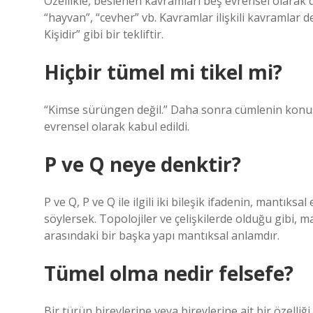
Özellikle, beslenen kavramları beş evrensel olarak de
“hayvan”, “cevher” vb. Kavramlar ilişkili kavramlar d
Kişidir” gibi bir tekliftir.
Hiçbir tümel mi tikel mi?
“Kimse sürüngen değil.” Daha sonra cümlenin konu
evrensel olarak kabul edildi.
P ve Q neye denktir?
P ve Q, P ve Q ile ilgili iki bileşik ifadenin, mantıks
söylersek. Topolojiler ve çelişkilerde olduğu gibi, m
arasındaki bir başka yapı mantıksal anlamdır.
Tümel olma nedir felsefe?
Bir türün bireylerine veya bireylerine ait bir özelliği