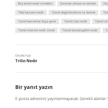
Beş tümel nedir örnekleri
Evrensel olması ne demek
Hiç
Tikel kavramı nedir
Tümel değerlendirme ne demek
Tüm
Tümel kavramlar kaça ayrılır
Tümel olan nedir
Tümel olm
Tümel önerme nedir örnek
Tümel tümdengelim nedir
T
Önceki Yazı
Trilin Nedir
Bir yanıt yazın
E-posta adresiniz yayınlanmayacak.
Gerekli alanlar