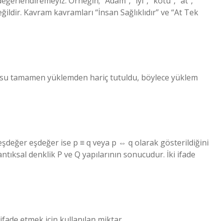
ğerlendiremeyiz. Örneğin; “Adam”, “iyi”, “kötü”, “at”,
eğildir. Kavram kavramları “İnsan Sağlıklıdır” ve “At Tek
su tamamen yüklemden hariç tutuldu, böylece yüklem
al eşdeğer eşdeğer ise p ≡ q veya p ⇔ q olarak gösterildiğini
antıksal denklik P ve Q yapılarının sonucudur. İki ifade
 ifade etmek için kullanılan miktar.