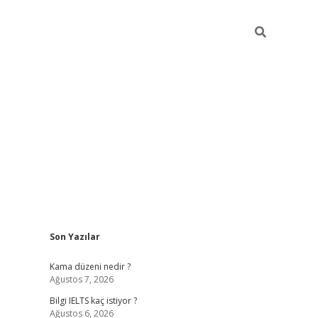
Sidebar
Son Yazılar
ilbet
betci
Betexper giriş adresi
https://www.betexper.xyz
Kama düzeni nedir ?
Ağustos 7, 2026
Bilgi IELTS kaç istiyor ?
Ağustos 6, 2026