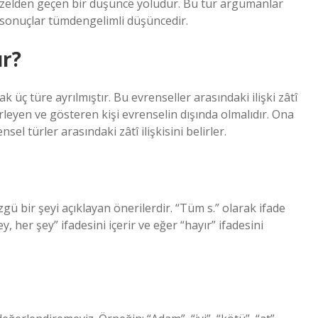
özelden geçen bir düşünce yoludur. Bu tür argümanlar
i sonuçlar tümdengelimli düşüncedir.
ır?
 üç türe ayrılmıştır. Bu evrenseller arasındaki ilişki zâtî
lirleyen ve gösteren kişi evrenselin dışında olmalıdır. Ona
l türler arasındaki zâtî ilişkisini belirler.
ü bir şeyi açıklayan önerilerdir. “Tüm s.” olarak ifade
ey, her şey” ifadesini içerir ve eğer “hayır” ifadesini