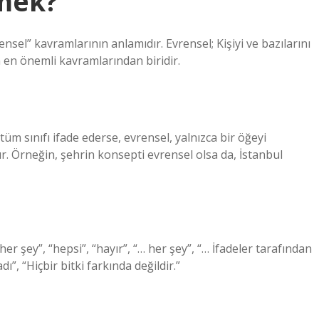
mek?
sel” kavramlarının anlamıdır. Evrensel; Kişiyi ve bazılarını
n en önemli kavramlarından biridir.
tüm sınıfı ifade ederse, evrensel, yalnızca bir öğeyi
r. Örneğin, şehrin konsepti evrensel olsa da, İstanbul
er şey”, “hepsi”, “hayır”, “… her şey”, “… İfadeler tarafından
ı”, “Hiçbir bitki farkında değildir.”