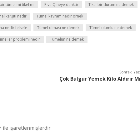
bir tümel mi tikel mi
P ve Q neye denktir
Tikel bir durum ne demek
el karşıtı nedir
Tümel kavram nedir örnek
a nedir felsefe
Tümel olması ne demek
Tümel olumlu ne demek
umeller problemi nedir
Tümelün ne demek
Sonraki Yaz
Çok Bulgur Yemek Kilo Aldırır M
*
ile işaretlenmişlerdir