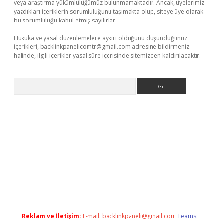
veya araştırma yükümlülüğümüz bulunmamaktadır. Ancak, üyelerimiz
yazdıkları içeriklerin sorumluluğunu taşımakta olup, siteye üye olarak
bu sorumluluğu kabul etmiş sayılırlar.
Hukuka ve yasal düzenlemelere aykırı olduğunu düşündüğünüz
içerikleri,
backlinkpanelicomtr@gmail.com
adresine bildirmeniz
halinde, ilgili içerikler yasal süre içerisinde sitemizden kaldırılacaktır.
Arama
per.xyz/
betci.co
betci giriş
elexbetgiris.org
hiltonbet güncel
Reklam ve İletişim:
E-mail:
backlinkpaneli@gmail.com
Teams: