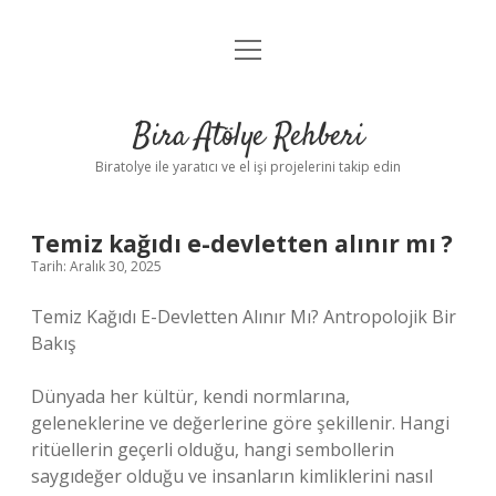
menüyü
Anasayfa
aç
Gizlilik Politikası
Bira Atölye Rehberi
Yasal Uyarı
Biratolye ile yaratıcı ve el işi projelerini takip edin
Temiz kağıdı e-devletten alınır mı ?
Tarih: Aralık 30, 2025
Temiz Kağıdı E-Devletten Alınır Mı? Antropolojik Bir
Bakış
Dünyada her kültür, kendi normlarına,
geleneklerine ve değerlerine göre şekillenir. Hangi
ritüellerin geçerli olduğu, hangi sembollerin
saygıdeğer olduğu ve insanların kimliklerini nasıl