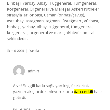
Binbaşı, Yarbay, Albay, Tuğgeneral, Tümgeneral,
Korgeneral, Orgeneral ve Mareşal. Askeri rütbeler
sırasıyla; er, onbaşı, uzman (onbaşı/çavuş),
astsubay, asteğmen, teğmen , üsteğmen , yüzbaşı,
binbaşı, yarbay, albay, tuğgeneral, tümgeneral,
korgeneral, orgeneral ve mareşal/büyük amiral
şeklindedir.
Ekim 6, 2025
Yanıtla
admin
Aras! Sevgili katkı sağlayan kişi, fikirleriniz
yazının akışını düzenleyerek onu
daha etkili
hale
getirdi.
Ekim 6, 2025
Yanıtla