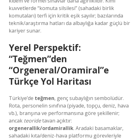
kıdem ve formel sınavlar daha ağırlıklıdır. Kimi
kuvvetlerde “komuta silsilesi” (sahadaki birlik
komutaları) terfi için kritik eşik sayılır; bazılarında
teknik/araştırma hatları da albaylığa kadar güçlü bir
kariyer sunar.
Yerel Perspektif:
“Teğmen”den
“Orgeneral/Oramiral”e
Türkçe Yol Haritası
Türkiye’de
teğmen
, genç subaylığın sembolüdür.
Rota, personelin sınıfına (piyade, topçu, deniz, hava
vb.), branşına ve performansına göre şekillenir;
ancak
teoride
tavan açıktır:
orgenerallik/ordamiral­lik
. Aradaki basamaklar,
sahadaki kıta/deniz-hava platformu görevleriyle