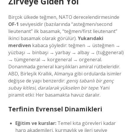
Zirveye Giden Yol
Birçok ülkede teğmen, NATO derecelendirmesinde
OF-1
seviyesidir (bazılarında “asteğmen/second
lieutenant” ilk basamak, “teğmen/first lieutenant”
ikinci basamak olarak görülür).
Yukarıdaki
merdiven
kabaca şöyledir: teğmen → üsteğmen →
yüzbaşı → binbaşı → yarbay → albay → (tuğgeneral)
→ tümgeneral → korgeneral → orgeneral.
Donanmada general karşılıkları amiral rütbeleridir.
ABD, Birleşik Krallık, Almanya gibi ordularda isimler
değişse de yapı benzerdir:
geniş tabanlı bir genç
subay kitlesi, daralarak yükselen bir tepe
. Yani
piramit etki: Her basamakta havuz daralır.
Terfinin Evrensel Dinamikleri
Eğitim ve kurslar:
Temel kıta görevleri kadar
harp akademileri, kurmaylık ve ileri seviye