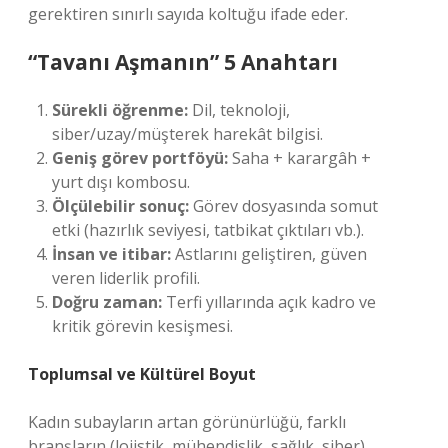
gerektiren sınırlı sayıda koltuğu ifade eder.
“Tavanı Aşmanın” 5 Anahtarı
Sürekli öğrenme:
Dil, teknoloji,
siber/uzay/müşterek harekât bilgisi.
Geniş görev portföyü:
Saha + karargâh +
yurt dışı kombosu.
Ölçülebilir sonuç:
Görev dosyasında somut
etki (hazırlık seviyesi, tatbikat çıktıları vb.).
İnsan ve itibar:
Astlarını geliştiren, güven
veren liderlik profili.
Doğru zaman:
Terfi yıllarında açık kadro ve
kritik görevin kesişmesi.
Toplumsal ve Kültürel Boyut
Kadın subayların artan görünürlüğü, farklı
branşların (lojistik, mühendislik, sağlık, siber)