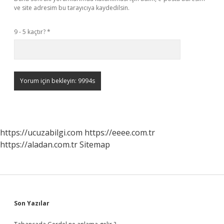
ve site adresim bu tarayıcıya kaydedilsin.
9 - 5 kaçtır?
*
https://ucuzabilgi.com
https://eeee.com.tr
https://aladan.com.tr
Sitemap
Sidebar
Son Yazılar