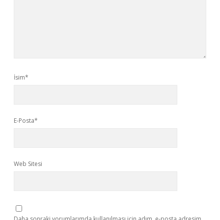
İsim*
E-Posta*
Web Sitesi
Daha sonraki yorumlarımda kullanılması için adım, e-posta adresim