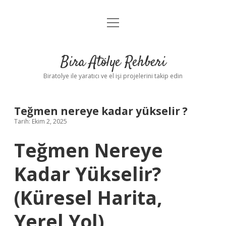
menüyü
Anasayfa
aç
Gizlilik Politikası
Bira Atölye Rehberi
Yasal Uyarı
Biratolye ile yaratıcı ve el işi projelerini takip edin
Teğmen nereye kadar yükselir ?
Tarih: Ekim 2, 2025
Teğmen Nereye
Kadar Yükselir?
(Küresel Harita,
Yerel Yol)