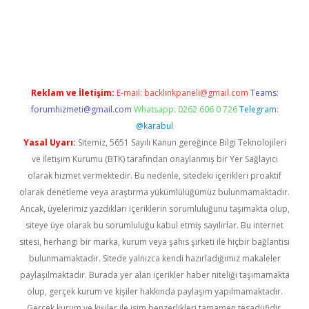
/
betci.co
betci giriş
elexbetgiris.org
hiltonbet güncel
Reklam ve İletişim:
E-mail:
backlinkpaneli@gmail.com
Teams:
forumhizmeti@gmail.com
Whatsapp: 0262 606 0 726
Telegram:
@karabul
Yasal Uyarı:
Sitemiz, 5651 Sayılı Kanun gereğince Bilgi Teknolojileri
ve İletişim Kurumu (BTK) tarafından onaylanmış bir Yer Sağlayıcı
olarak hizmet vermektedir. Bu nedenle, sitedeki içerikleri proaktif
olarak denetleme veya araştırma yükümlülüğümüz bulunmamaktadır.
Ancak, üyelerimiz yazdıkları içeriklerin sorumluluğunu taşımakta olup,
siteye üye olarak bu sorumluluğu kabul etmiş sayılırlar. Bu internet
sitesi, herhangi bir marka, kurum veya şahıs şirketi ile hiçbir bağlantısı
bulunmamaktadır. Sitede yalnızca kendi hazırladığımız makaleler
paylaşılmaktadır. Burada yer alan içerikler haber niteliği taşımamakta
olup, gerçek kurum ve kişiler hakkında paylaşım yapılmamaktadır.
Gerçek kurum ve kişiler ile isim benzerlikleri tamamen tesadüfidir.