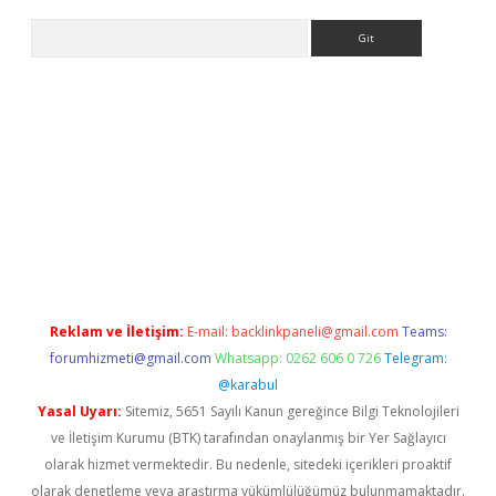
Arama
z/
betci.co
betci giriş
elexbetgiris.org
hiltonbet güncel
Reklam ve İletişim:
E-mail:
backlinkpaneli@gmail.com
Teams:
forumhizmeti@gmail.com
Whatsapp: 0262 606 0 726
Telegram:
@karabul
Yasal Uyarı:
Sitemiz, 5651 Sayılı Kanun gereğince Bilgi Teknolojileri
ve İletişim Kurumu (BTK) tarafından onaylanmış bir Yer Sağlayıcı
olarak hizmet vermektedir. Bu nedenle, sitedeki içerikleri proaktif
olarak denetleme veya araştırma yükümlülüğümüz bulunmamaktadır.