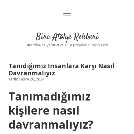
menüyü
Anasayfa
aç
Gizlilik Politikası
Bira Atölye Rehberi
Yasal Uyarı
Biratolye ile yaratıcı ve el işi projelerini takip edin
Tanıdığımız Insanlara Karşı Nasıl
Davranmalıyız
Tarih: Kasım 26, 2024
Tanımadığımız
kişilere nasıl
davranmalıyız?