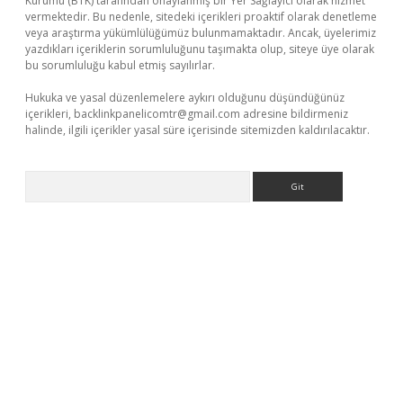
Kurumu (BTK) tarafından onaylanmış bir Yer Sağlayıcı olarak hizmet
vermektedir. Bu nedenle, sitedeki içerikleri proaktif olarak denetleme
veya araştırma yükümlülüğümüz bulunmamaktadır. Ancak, üyelerimiz
yazdıkları içeriklerin sorumluluğunu taşımakta olup, siteye üye olarak
bu sorumluluğu kabul etmiş sayılırlar.
Hukuka ve yasal düzenlemelere aykırı olduğunu düşündüğünüz
içerikleri,
backlinkpanelicomtr@gmail.com
adresine bildirmeniz
halinde, ilgili içerikler yasal süre içerisinde sitemizden kaldırılacaktır.
Arama
.xyz/
betci.co
betci giriş
elexbetgiris.org
hiltonbet güncel