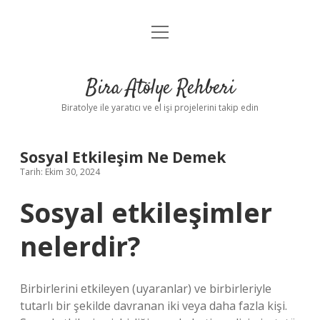
menüyü
Anasayfa
aç
Gizlilik Politikası
Bira Atölye Rehberi
Yasal Uyarı
Biratolye ile yaratıcı ve el işi projelerini takip edin
Sosyal Etkileşim Ne Demek
Tarih: Ekim 30, 2024
Sosyal etkileşimler
nelerdir?
Birbirlerini etkileyen (uyaranlar) ve birbirleriyle
tutarlı bir şekilde davranan iki veya daha fazla kişi.