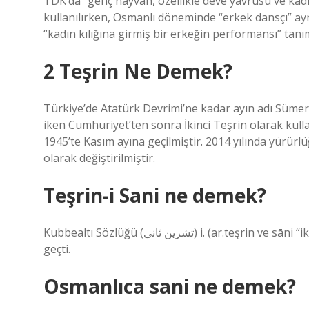
TDK’da “genç hayvan, özellikle deve yavrusu ve kadın
kullanılırken, Osmanlı döneminde “erkek dansçı” ayn
“kadın kılığına girmiş bir erkeğin performansı” tanım
2 Teşrin Ne Demek?
Türkiye’de Atatürk Devrimi’ne kadar ayın adı Sümer-
iken Cumhuriyet’ten sonra İkinci Teşrin olarak kulla
1945’te Kasım ayına geçilmiştir. 2014 yılında yürürlü
olarak değiştirilmiştir.
Teşrin-i Sani ne demek?
Kubbealtı Sözlüğü (ﺗﺸﺮﻳﻦ ﺛﺎﻧﻰ) i. (ar.teşrіn ve ѕānі “ikinci” ve teşrіn-i ѕānі) Kasım, ikinci teşrin, son teşrin: İlk ay iyi
geçti.
Osmanlıca sani ne demek?