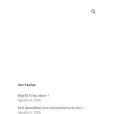
Sidebar
Son Yazılar
ilbet
betci
Betexper giriş adresi
https://www.betexper.xyz
Bilgi IELTS kaç istiyor ?
Ağustos 6, 2026
Kedi yıkandıktan sonra kurutulmazsa ne olur ?
Ağustos 5, 2026