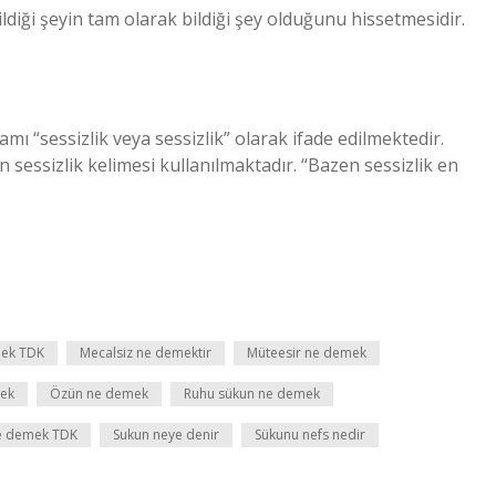
ldiği şeyin tam olarak bildiği şey olduğunu hissetmesidir.
 “sessizlik veya sessizlik” olarak ifade edilmektedir.
in sessizlik kelimesi kullanılmaktadır. “Bazen sessizlik en
mek TDK
Mecalsiz ne demektir
Müteesir ne demek
mek
Özün ne demek
Ruhu sükun ne demek
e demek TDK
Sukun neye denir
Sükunu nefs nedir