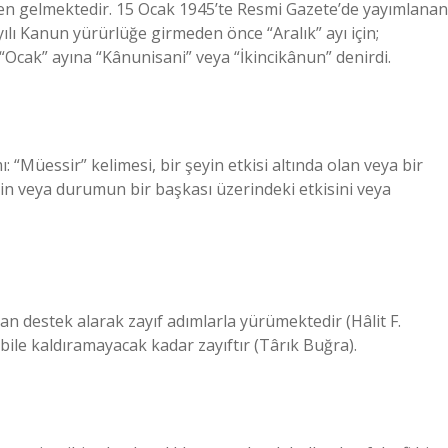
yılı Kanun yürürlüğe girmeden önce “Aralık” ayı için;
 “Ocak” ayına “Kânunisani” veya “İkincikânun” denirdi.
 “Müessir” kelimesi, bir şeyin etkisi altında olan veya bir
şinin veya durumun bir başkası üzerindeki etkisini veya
ndan destek alarak zayıf adımlarla yürümektedir (Hâlit F.
ile kaldıramayacak kadar zayıftır (Târık Buğra).