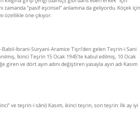
 kılığına girip çengi (dansçı) gibi dans eden erkek” için
ı zamanda “pasif eşcinsel” anlamına da geliyordu. Köçek içi
ı özellikle öne çıkıyor.
Babil-İbrani-Süryani-Aramice Tişri’den gelen Teşrin-i Sani
nılmış, İkinci Teşrin 15 Ocak 1945’te kabul edilmiş, 10 Ocak
ğe giren ve dört ayın adını değiştiren yasayla ayın adı Kasım