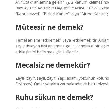
Ar. “Ocak” anlamına gelen “كانون kânûn” kelimesinden gelmektedir. 15 Ocak 1945’te Resmi Gazete’de yayımlanan
Bazı Ayların Adlarının Değiştirilmesine Dair 4696 sa
“Kanunievvel”, “Birinci Kanun” veya “Birinci Kanun”;
Müteesir ne demek?
Temel anlamı “etkilemek” veya “etkilemek”tir. Anlamı:
şeyi etkileyen kişi anlamına gelir. Genellikle bir ki
etkileşimini belirtmek için kullanılır.
Mecalsiz ne demektir?
Zayıf, zayıf, zayıf, zayıf: Yaşlı adam, yolcunun kolu
Ozansoy). Ömer yatakta yatmaktadır ve battaniyeyi b
Ruhu sükun ne demek?