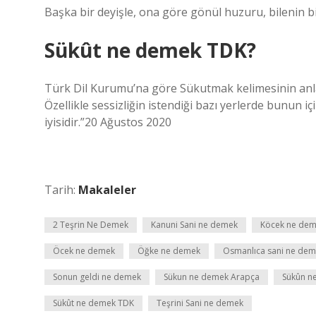
Başka bir deyişle, ona göre gönül huzuru, bilenin bi
Sükût ne demek TDK?
Türk Dil Kurumu’na göre Sükutmak kelimesinin anlamı
Özellikle sessizliğin istendiği bazı yerlerde bunun iç
iyisidir.”20 Ağustos 2020
Tarih:
Makaleler
2 Teşrin Ne Demek
Kanuni Sani ne demek
Köcek ne de
Öcek ne demek
Öğke ne demek
Osmanlıca sani ne de
Sonun geldi ne demek
Sükun ne demek Arapça
Sükûn n
Sükût ne demek TDK
Teşrini Sani ne demek