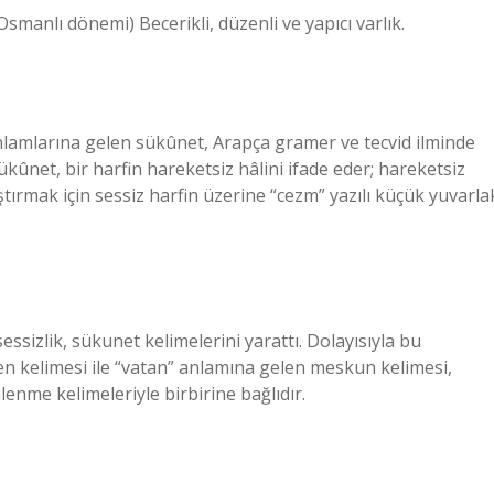
manlı dönemi) Becerikli, düzenli ve yapıcı varlık.
amlarına gelen sükûnet, Arapça gramer ve tecvid ilminde
ûnet, bir harfin hareketsiz hâlini ifade eder; hareketsiz
tırmak için sessiz harfin üzerine “cezm” yazılı küçük yuvarla
ssizlik, sükunet kelimelerini yarattı. Dolayısıyla bu
en kelimesi ile “vatan” anlamına gelen meskun kelimesi,
lenme kelimeleriyle birbirine bağlıdır.