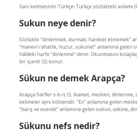
Sani kelimesinin Türkçe-Türkçe sözlükteki anlamı (Os
Sukun neye denir?
Sözlükte “dinlenmek, durmak; hareket etmemek” anl
“manevi rahatlık, huzur, sükunet” anlamına gelen sük
hâldeki harfe “dinlenme” denir. Okunmasını kolaylaş
bir işaret (ْ) konur.
Sükun ne demek Arapça?
Arapça harfler s-k-n; O, ikamet, mesken, dinlenme, se
kelimeler aynı köktendir. “Ev” anlamına gelen mesk
“barış ve esenlik” anlamına gelen sukun, sekine, din
Sükunu nefs nedir?