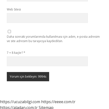
Web Sitesi
Daha sonraki yorumlarımda kullanılması için adım, e-posta adresim
ve site adresim bu tarayıcıya kaydedilsin.
7 + 8 kaçtır?
*
https://ucuzabilgi.com
https://eeee.com.tr
https://aladan.com.tr
Sitemap