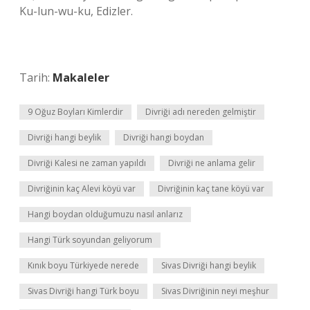
Ku-lun-wu-ku, Edizler.
Tarih:
Makaleler
9 Oğuz Boyları Kimlerdir
Divriği adı nereden gelmiştir
Divriği hangi beylik
Divriği hangi boydan
Divriği Kalesi ne zaman yapıldı
Divriği ne anlama gelir
Divriğinin kaç Alevi köyü var
Divriğinin kaç tane köyü var
Hangi boydan olduğumuzu nasıl anlarız
Hangi Türk soyundan geliyorum
Kınık boyu Türkiyede nerede
Sivas Divriği hangi beylik
Sivas Divriği hangi Türk boyu
Sivas Divriğinin neyi meşhur