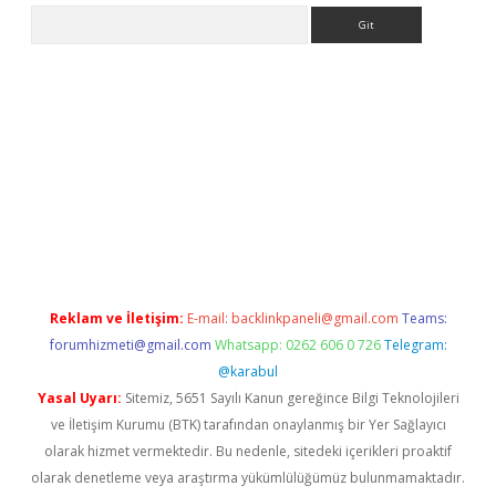
Arama
.xyz/
betci.co
betci giriş
elexbetgiris.org
hiltonbet güncel
Reklam ve İletişim:
E-mail:
backlinkpaneli@gmail.com
Teams:
forumhizmeti@gmail.com
Whatsapp: 0262 606 0 726
Telegram:
@karabul
Yasal Uyarı:
Sitemiz, 5651 Sayılı Kanun gereğince Bilgi Teknolojileri
ve İletişim Kurumu (BTK) tarafından onaylanmış bir Yer Sağlayıcı
olarak hizmet vermektedir. Bu nedenle, sitedeki içerikleri proaktif
olarak denetleme veya araştırma yükümlülüğümüz bulunmamaktadır.