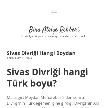
menüyü
Anasayfa
aç
Gizlilik Politikası
Bira Atölye Rehberi
Yasal Uyarı
Biratolye ile yaratıcı ve el işi projelerini takip edin
Sivas Divriği Hangi Boydan
Tarih: Ekim 1, 2024
Sivas Divriği hangi
Türk boyu?
Malazgirt Meydan Muharebesi’nden sonra
Divriği’nin Türk egemenliğine girdiği, Divriği’nin Alp