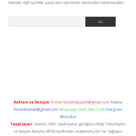
halinde, ilgili içerikler yasal süre içerisinde sitemizden kaldırılacaktır.
Arama
ps://www.betexper.xyz/
betci.co
betci giriş
elexbetgiris.org
hilt
Reklam ve İletişim:
E-mail:
backlinkpaneli@gmail.com
Teams:
forumhizmeti@gmail.com
Whatsapp: 0262 606 0 726
Telegram:
@karabul
Yasal Uyarı:
Sitemiz, 5651 Sayılı Kanun gereğince Bilgi Teknolojileri
ve İletişim Kurumu (BTK) tarafından onaylanmış bir Yer Sağlayıcı