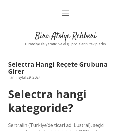
menüyü
Anasayfa
aç
Gizlilik Politikası
Bira Atölye Rehberi
Yasal Uyarı
Biratolye ile yaratıcı ve el işi projelerini takip edin
Selectra Hangi Reçete Grubuna
Girer
Tarih: Eylül 29, 2024
Selectra hangi
kategoride?
Sertralin (Türkiye’de ticari adı Lustral), seçici