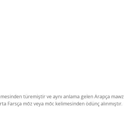
 Orta Farsça mōz veya mōc kelimesinden ödünç alınmıştır.