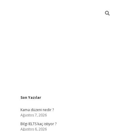
Sidebar
Son Yazılar
ilbet
betci
Betexper giriş adresi
https://www.betexper.xyz
Kama düzeni nedir ?
Ağustos 7, 2026
Bilgi IELTS kaç istiyor ?
Ağustos 6, 2026