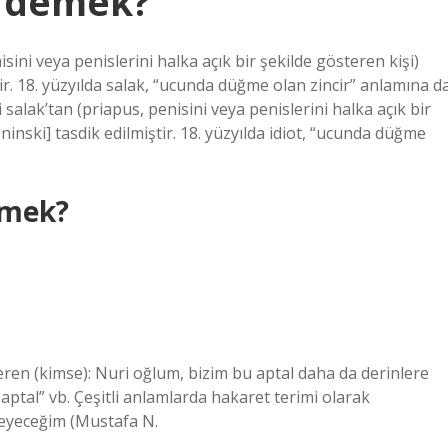
e demek?
sini veya penislerini halka açık bir şekilde gösteren kişi)
tir. 18. yüzyılda salak, “ucunda düğme olan zincir” anlamına d
salak’tan (priapus, penisini veya penislerini halka açık bir
ninski] tasdik edilmiştir. 18. yüzyılda idiot, “ucunda düğme
emek?
ren (kimse): Nuri oğlum, bizim bu aptal daha da derinlere
aptal” vb. Çeşitli anlamlarda hakaret terimi olarak
meyeceğim (Mustafa N.