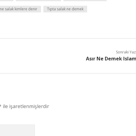
e salak kimlere denir
Tıpta salak ne demek
Sonraki Yaz
Asır Ne Demek Isla
*
ile işaretlenmişlerdir