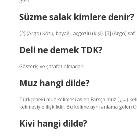
gelir.
Süzme salak kimlere denir?
[2] (Argo) Kötü, bayağı, açgözlü (kişi). [3] (Argo) saf.
Deli ne demek TDK?
Gösteriş ve şatafat olmadan.
Muz hangi dilde?
Türkçedeki muz kelimesi aslen Farsça mūz (موز) kelimesinden türemiştir ve aynı anlama gelen Arapça mawz
kelimesiyle ilişkilidir. Bu kelime aynı anlama gelen
Kivi hangi dilde?