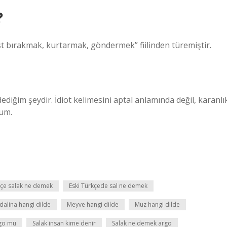
?
est bırakmak, kurtarmak, göndermek” fiilinden türemiştir.
ediğim şeydir. İdiot kelimesini aptal anlamında değil, karanlı
um.
kçe salak ne demek
Eski Türkçede sal ne demek
alina hangi dilde
Meyve hangi dilde
Muz hangi dilde
rgo mu
Salak insan kime denir
Salak ne demek argo