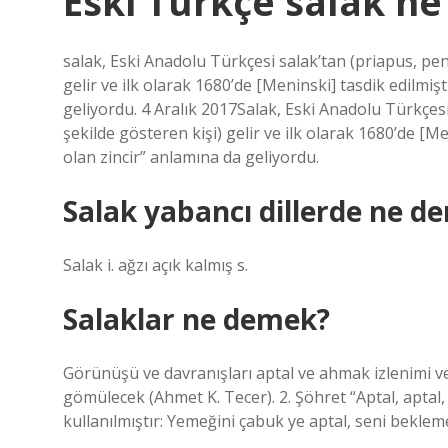
Eski Türkçe salak n
salak, Eski Anadolu Türkçesi salak’tan (priapus, peni
gelir ve ilk olarak 1680’de [Meninski] tasdik edilmiş
geliyordu. 4 Aralık 2017Salak, Eski Anadolu Türkçesi 
şekilde gösteren kişi) gelir ve ilk olarak 1680’de [Me
olan zincir” anlamına da geliyordu.
Salak yabancı dillerde ne d
Salak i. ağzı açık kalmış s.
Salaklar ne demek?
Görünüşü ve davranışları aptal ve ahmak izlenimi ve
gömülecek (Ahmet K. Tecer). 2. Şöhret “Aptal, aptal, 
kullanılmıştır: Yemeğini çabuk ye aptal, seni bekle