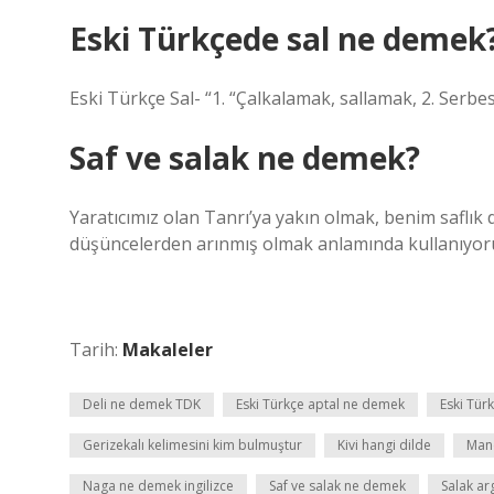
Eski Türkçede sal ne demek
Eski Türkçe Sal- “1. “Çalkalamak, sallamak, 2. Serb
Saf ve salak ne demek?
Yaratıcımız olan Tanrı’ya yakın olmak, benim saflık d
düşüncelerden arınmış olmak anlamında kullanıyor
Tarih:
Makaleler
Deli ne demek TDK
Eski Türkçe aptal ne demek
Eski Tür
Gerizekalı kelimesini kim bulmuştur
Kivi hangi dilde
Mand
Naga ne demek ingilizce
Saf ve salak ne demek
Salak a