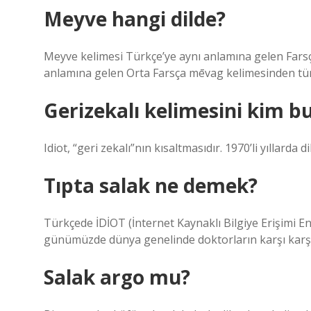
Meyve hangi dilde?
Meyve kelimesi Türkçe’ye aynı anlamına gelen Farsça mīva veya mēve میوه kelime
anlamına gelen Orta Farsça mēvag kelimesinden türem
Gerizekalı kelimesini kim 
Idiot, “geri zekalı”nın kısaltmasıdır. 1970’li yıllard
Tıpta salak ne demek?
Türkçede İDİOT (İnternet Kaynaklı Bilgiye Erişimi E
günümüzde dünya genelinde doktorların karşı karşıy
Salak argo mu?