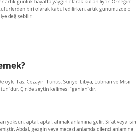
r artık günlük hayatta yaygın olarak kullanılıyor. Örneğin:
küfürlerden biri olarak kabul edilirken, artık günümüzde o
iye değişebilir.
demek?
 de öyle. Fas, Cezayir, Tunus, Suriye, Libya, Lübnan ve Mısır
tun”dur. Çin’de zeytin kelimesi “ganlan”dır.
an yoksun, aptal, aptal, ahmak anlamına gelir. Sıfat veya isi
remiştir. Abdal, gezgin veya mecazi anlamda dilenci anlamına