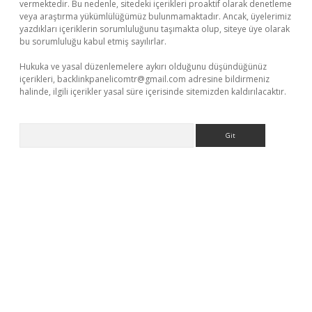
vermektedir. Bu nedenle, sitedeki içerikleri proaktif olarak denetleme
veya araştırma yükümlülüğümüz bulunmamaktadır. Ancak, üyelerimiz
yazdıkları içeriklerin sorumluluğunu taşımakta olup, siteye üye olarak
bu sorumluluğu kabul etmiş sayılırlar.
Hukuka ve yasal düzenlemelere aykırı olduğunu düşündüğünüz
içerikleri,
backlinkpanelicomtr@gmail.com
adresine bildirmeniz
halinde, ilgili içerikler yasal süre içerisinde sitemizden kaldırılacaktır.
Arama
exper.xyz/
betci.co
betci giriş
elexbetgiris.org
hiltonbet güncel