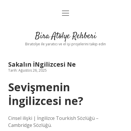
menüyü
Anasayfa
aç
Gizlilik Politikası
Bira Atölye Rehberi
Yasal Uyarı
Biratolye ile yaratıcı ve el işi projelerini takip edin
Sakalın İNgilizcesi Ne
Tarih: Ağustos 26, 2025
Sevişmenin
İngilizcesi ne?
Cinsel ilişki | İngilizce Tourkish Sözlüğü –
Cambridge Sözlüğü.