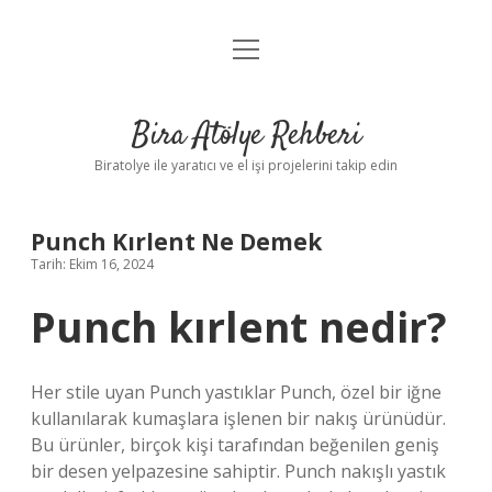
menüyü
Anasayfa
aç
Gizlilik Politikası
Bira Atölye Rehberi
Yasal Uyarı
Biratolye ile yaratıcı ve el işi projelerini takip edin
Punch Kırlent Ne Demek
Tarih: Ekim 16, 2024
Punch kırlent nedir?
Her stile uyan Punch yastıklar Punch, özel bir iğne
kullanılarak kumaşlara işlenen bir nakış ürünüdür.
Bu ürünler, birçok kişi tarafından beğenilen geniş
bir desen yelpazesine sahiptir. Punch nakışlı yastık