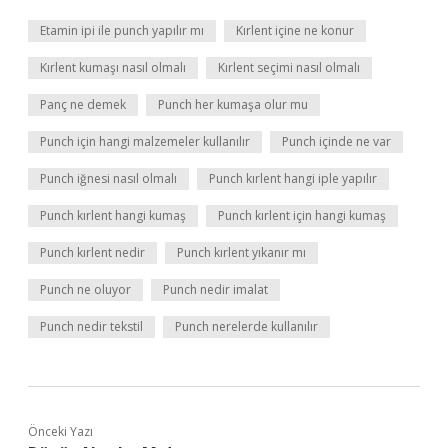
Etamin ipi ile punch yapılır mı
Kırlent içine ne konur
Kırlent kumaşı nasıl olmalı
Kırlent seçimi nasıl olmalı
Panç ne demek
Punch her kumaşa olur mu
Punch için hangi malzemeler kullanılır
Punch içinde ne var
Punch iğnesi nasıl olmalı
Punch kırlent hangi iple yapılır
Punch kırlent hangi kumaş
Punch kırlent için hangi kumaş
Punch kırlent nedir
Punch kırlent yıkanır mı
Punch ne oluyor
Punch nedir imalat
Punch nedir tekstil
Punch nerelerde kullanılır
Önceki Yazı