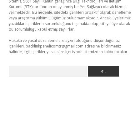
Sitemiz, 5651 Sayılı Kanun gereğince Bilgi Teknolojileri ve İletişim
Kurumu (BTK) tarafından onaylanmış bir Yer Sağlayıcı olarak hizmet
vermektedir. Bu nedenle, sitedeki içerikleri proaktif olarak denetleme
veya araştırma yükümlülüğümüz bulunmamaktadır. Ancak, üyelerimiz
yazdıkları içeriklerin sorumluluğunu taşımakta olup, siteye üye olarak
bu sorumluluğu kabul etmiş sayılırlar.
Hukuka ve yasal düzenlemelere aykırı olduğunu düşündüğünüz
içerikleri,
backlinkpanelicomtr@gmail.com
adresine bildirmeniz
halinde, ilgili içerikler yasal süre içerisinde sitemizden kaldırılacaktır.
Arama
.xyz/
betci.co
betci giriş
elexbetgiris.org
hiltonbet güncel