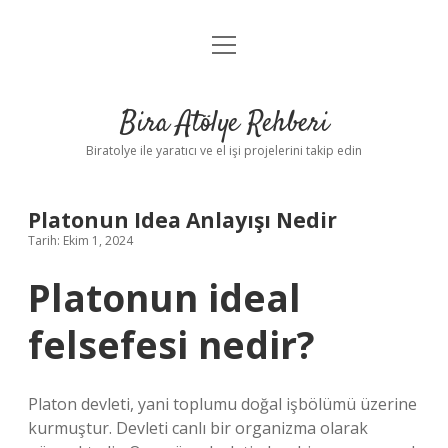
menüyü
Anasayfa
aç
Gizlilik Politikası
Bira Atölye Rehberi
Yasal Uyarı
Biratolye ile yaratıcı ve el işi projelerini takip edin
Platonun Idea Anlayışı Nedir
Tarih: Ekim 1, 2024
Platonun ideal
felsefesi nedir?
Platon devleti, yani toplumu doğal işbölümü üzerine
kurmuştur. Devleti canlı bir organizma olarak