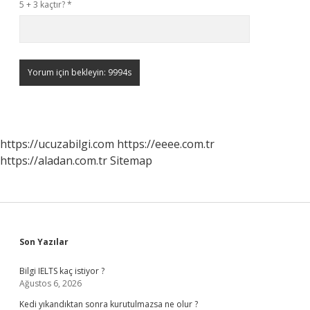
5 + 3 kaçtır?
*
https://ucuzabilgi.com
https://eeee.com.tr
https://aladan.com.tr
Sitemap
Sidebar
Son Yazılar
Bilgi IELTS kaç istiyor ?
Ağustos 6, 2026
Kedi yıkandıktan sonra kurutulmazsa ne olur ?