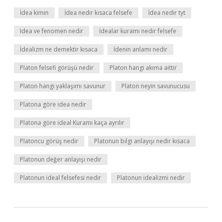
İdea kimin
İdea nedir kısaca felsefe
İdea nedir tyt
Idea ve fenomen nedir
İdealar kuramı nedir felsefe
İdealizm ne demektir kısaca
İdenin anlamı nedir
Platon felsefi görüşü nedir
Platon hangi akıma aittir
Platon hangi yaklaşımı savunur
Platon neyin savunucusu
Platona göre idea nedir
Platona göre ideal Kuramı kaça ayrılır
Platoncu görüş nedir
Platonun bilgi anlayışı nedir kısaca
Platonun değer anlayışı nedir
Platonun ideal felsefesi nedir
Platonun idealizmi nedir