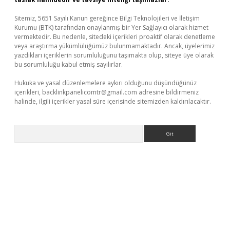
Sitemiz, 5651 Sayılı Kanun gereğince Bilgi Teknolojileri ve İletişim
Kurumu (BTK) tarafından onaylanmış bir Yer Sağlayıcı olarak hizmet
vermektedir. Bu nedenle, sitedeki içerikleri proaktif olarak denetleme
veya araştırma yükümlülüğümüz bulunmamaktadır. Ancak, üyelerimiz
yazdıkları içeriklerin sorumluluğunu taşımakta olup, siteye üye olarak
bu sorumluluğu kabul etmiş sayılırlar.
Hukuka ve yasal düzenlemelere aykırı olduğunu düşündüğünüz
içerikleri,
backlinkpanelicomtr@gmail.com
adresine bildirmeniz
halinde, ilgili içerikler yasal süre içerisinde sitemizden kaldırılacaktır.
Arama
r.xyz/
betci.co
betci giriş
elexbetgiris.org
hiltonbet güncel