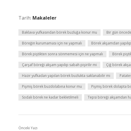
Tarih:
Makaleler
Baklava yufkasından börek buzluğa konur mu
Bir gün öncede
Böreğin kurumaması için ne yapmalı
Börek akşamdan yapılıp 
Börek piştikten sonra sönmemesi için ne yapmalı
Börek pişti
Çarşaf böreği akşam yapılıp sabah pişirilir mi
Çiğ börek akşam
Hazır yufkadan yapılan börek buzlukta saklanabilir mi
Patate
Pişmiş börek buzdolabına konur mu
Pişmiş börek dolapta b
Sodalı börek ne kadar bekletilmeli
Tepsi böreği akşamdan haz
Önceki Yazı