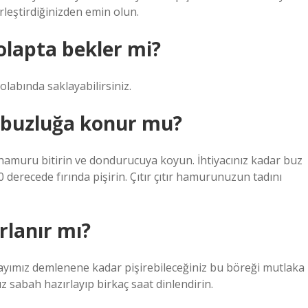
erleştirdiğinizden emin olun.
olapta bekler mi?
abında saklayabilirsiniz.
 buzluğa konur mu?
hamuru bitirin ve dondurucuya koyun. İhtiyacınız kadar buz
 derecede fırında pişirin. Çıtır çıtır hamurunuzun tadını
rlanır mı?
yımız demlenene kadar pişirebileceğiniz bu böreği mutlaka
z sabah hazırlayıp birkaç saat dinlendirin.