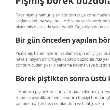
Pişmiş börek buzdo
Taze pişmiş hamur işleri dondurucuya konulmadan 
saklama kabına veya buz torbasına sarılır ve dondur
pişmemiş olarak da saklanabilir. Bu, onları daha uzu
Bir gün önceden yapılan bör
Pişmemiş hamur işlerini saklamak için en iyi yer bu
hava almayan bir örtüyle kapatıp buzdolabında yakla
dondurucudan çıkarıp saklama kabına veya buzdola
Börek piştikten sonra üstü 
– Hamuru pişirdikten sonra fırında bekletmeyin. Aya
Hamuru pişirdikten hemen sonra tepsiyi fırından ç
tamamen örten bezi nemlendirin ve hafifçe sıkın.