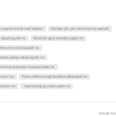
n yapılan börek nasıl saklanır
Böreğin çıtır çıtır olması için ne yapmalı
sabah pişirilir mi
Börek bir gece önceden yapılır mı
kten sonra üstü kapatılır mı
dan yapılıp sabah pişirilir mi
sli börek pişmeden dolapta bekler mi
ozulur mu
Pişmiş milföy böreği buzlukta saklanabilir mi
ırlanır mı
Tepsi böreği geceden yapılır mı
Sonraki Yaz