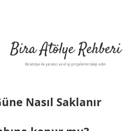
Bira Atölye Rehberi
Biratolye ile yaratıcı ve el işi projelerini takip edin
Güne Nasıl Saklanır