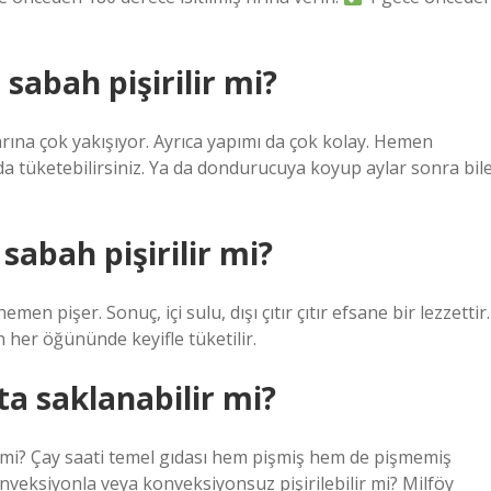
sabah pişirilir mi?
arına çok yakışıyor. Ayrıca yapımı da çok kolay. Hemen
da tüketebilirsiniz. Ya da dondurucuya koyup aylar sonra bil
sabah pişirilir mi?
emen pişer. Sonuç, içi sulu, dışı çıtır çıtır efsane bir lezzettir.
er öğününde keyifle tüketilir.
ta saklanabilir mi?
mi? Çay saati temel gıdası hem pişmiş hem de pişmemiş
veksiyonla veya konveksiyonsuz pişirilebilir mi? Milföy