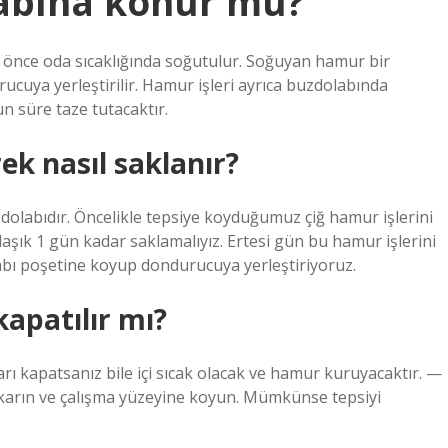
labına konur mu?
önce oda sıcaklığında soğutulur. Soğuyan hamur bir
ucuya yerleştirilir. Hamur işleri ayrıca buzdolabında
n süre taze tutacaktır.
ek nasıl saklanır?
zdolabıdır. Öncelikle tepsiye koyduğumuz çiğ hamur işlerini
şık 1 gün kadar saklamalıyız. Ertesi gün bu hamur işlerini
bı poşetine koyup dondurucuya yerleştiriyoruz.
kapatılır mı?
rı kapatsanız bile içi sıcak olacak ve hamur kuruyacaktır. —
ıkarın ve çalışma yüzeyine koyun. Mümkünse tepsiyi