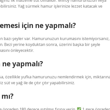
ağınız ilk malzeme süt olmalıdır. Milföy hamurunuzun veya
bilirsiniz. Yağ sürmek hamur işlerinize lezzet katacak ve
emesi için ne yapmalı?
n bazı şeyler var. Hamurunuzun kurumasını istemiyorsanız,
rın. Bezi yerine koyduktan sonra, üzerini başka bir şeyle
masını önleyecektir.
in ne yapmalı?
sosa, özellikle yufka hamurunuzu nemlendirmek için, miktarın
 süt ve yağ ile de çıtır çıtır yapabilirsiniz.
 mı?
nceden 180 derece ısıtılmış fırına verin.
1 gece öncede