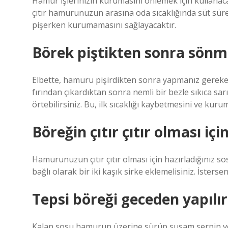
Hamur işlerinizin kurumasını önlemek için kullanac
çıtır hamurunuzun arasına oda sıcaklığında süt süre
pişerken kurumamasını sağlayacaktır.
Börek piştikten sonra sönm
Elbette, hamuru pişirdikten sonra yapmanız gereke
fırından çıkardıktan sonra nemli bir bezle sıkıca sa
örtebilirsiniz. Bu, ilk sıcaklığı kaybetmesini ve kuru
Böreğin çıtır çıtır olması iç
Hamurunuzun çıtır çıtır olması için hazırladığınız 
bağlı olarak bir iki kaşık sirke eklemelisiniz. İsterseniz
Tepsi böreği geceden yapılır
Kalan sosu hamurun üzerine sürüp susam serpin ve ö