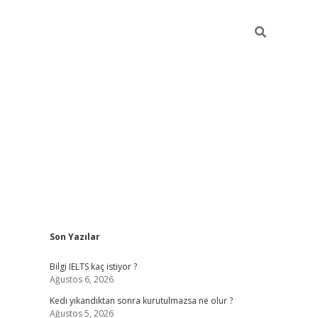
Sidebar
Son Yazılar
ilbet
betci
Betexper giriş adresi
https://www.betexper.xyz
Bilgi IELTS kaç istiyor ?
Ağustos 6, 2026
Kedi yıkandıktan sonra kurutulmazsa ne olur ?
Ağustos 5, 2026