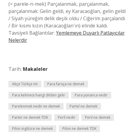
(< parele-n-mek) Parçalanmak, parçalanmak,
parçalanmak: Gelin geldi, ey Karacaoğlan, gelin geldi
/ Siyah yüreğim delik deşik oldu / Ciğerim parçalandı
/ Bir kısmı kızın (Karacaoğlan'ın) elinde kaldı.
Tavsiyeli Bağlantılar:
Yemlemeye Duyarlı Patlayıcılar
Nelerdir
Tarih:
Makaleler
Akçe Türkçe mi
Para farsça ne demek
Para kelimesi hangi dilden gelir
Para yunanca nedir
Parelenmek nedir ne demek
Partel ne demek
Parter ne demek TDK
Peril nedir
Perıl ne demek
Pilon ingilizce ne demek
Pilon ne demek TDK