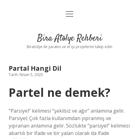
menüyü
Anasayfa
aç
Gizlilik Politikası
Bira Atölye Rehberi
Yasal Uyarı
Biratolye ile yaratıcı ve el işi projelerini takip edin
Partal Hangi Dil
Tarih: Nisan 5, 2025
Partel ne demek?
“Parsiyel” kelimesi “şekilsiz ve ağır” anlamına gelir.
Parsiyel; Çok fazla kullanımdan yıpranmış ve
yıpranan anlamına gelir. Sözlükte “parsiyel” kelimesi
abartılı bir ifade ve bir yalan olarak da ifade