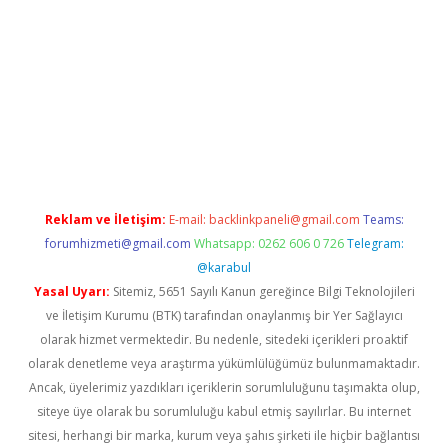
betexper.xyz/
betci.co
betci giriş
elexbetgiris.org
hiltonbet gün
Reklam ve İletişim:
E-mail:
backlinkpaneli@gmail.com
Teams:
forumhizmeti@gmail.com
Whatsapp: 0262 606 0 726
Telegram:
@karabul
Yasal Uyarı:
Sitemiz, 5651 Sayılı Kanun gereğince Bilgi Teknolojileri
ve İletişim Kurumu (BTK) tarafından onaylanmış bir Yer Sağlayıcı
olarak hizmet vermektedir. Bu nedenle, sitedeki içerikleri proaktif
olarak denetleme veya araştırma yükümlülüğümüz bulunmamaktadır.
Ancak, üyelerimiz yazdıkları içeriklerin sorumluluğunu taşımakta olup,
siteye üye olarak bu sorumluluğu kabul etmiş sayılırlar. Bu internet
sitesi, herhangi bir marka, kurum veya şahıs şirketi ile hiçbir bağlantısı