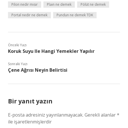
Pilon nedir mısır
Plaın ne demek
Pölüt ne demek
Portal nedir ne demek
Pundun ne demek TDK
Önceki Yazı
Koruk Suyu Ile Hangi Yemekler Yapılır
Sonraki Yazı
Çene Ağrısı Neyin Belirtisi
Bir yanıt yazın
E-posta adresiniz yayınlanmayacak.
Gerekli alanlar
*
ile işaretlenmişlerdir