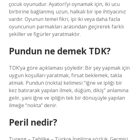
çocuk oyunudur. Ayatori’yi oynamak için, iki ucu
birbirine bağlanmış uzun, halkalı bir ipe ihtiyacınız
vardır. Oyunun temel fikri, ipi iki veya daha fazla
oyuncunun parmakları arasından geçirerek farklı
şekiller ve figürler yaratmaktır.
Pundun ne demek TDK?
TDK’ya göre açıklaması şöyledir: Bir şey yapmak için
uygun koşulları yaratmak, fırsat beklemek, takla
atmak. Pundun (nokta) kelimesi “iğne ve ipliği bir
kez batırarak yapılan ilmek, düğüm, dikiş” anlamına
gelir, yani iğne ve ipliğin tek bir dönüşüyle ​​yapılan
ilmeğe “nokta” denir.
Peril nedir?
Tureng – Tehlike – Türkçe İngilizce sözlük. Geçmişi