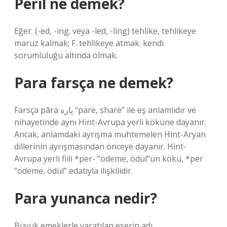
Perıl ne demek?
Eğer. (-ed, -ing. veya -led, -ling) tehlike, tehlikeye
maruz kalmak; F. tehlikeye atmak. kendi
sorumluluğu altında olmak.
Para farsça ne demek?
Farsça pāra پاره “pare, share” ile eş anlamlıdır ve
nihayetinde aynı Hint-Avrupa yerli köküne dayanır.
Ancak, anlamdaki ayrışma muhtemelen Hint-Aryan
dillerinin ayrışmasından önceye dayanır. Hint-
Avrupa yerli fiili *per- “ödeme, ödül”ün kökü, *per
“ödeme, ödül” edatıyla ilişkilidir.
Para yunanca nedir?
Büyük emeklerle yaratılan eserin adı