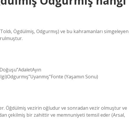
ögdülmiş Odgurmış hangi
 Toldı, Ögdülmiş, Odgurmış) ve bu kahramanları simgeleyen
urulmuştur.
 Doğuşu”AdaletAyın
lgi)Odgurmış”Uyanmış”Fonte (Yaşamın Sonu)
eder. Öğdülmiş vezirin oğludur ve sonradan vezir olmuştur ve
an çekilmiş bir zahittir ve memnuniyeti temsil eder (Arsal,