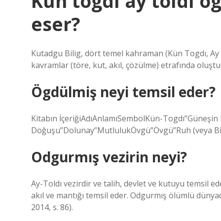
Kün togdı ay toldı 
eser?
Kutadgu Bilig, dört temel kahraman (Kün Togdı, Ay
kavramlar (töre, kut, akıl, çözülme) etrafında oluşt
Ögdülmiş neyi temsil eder?
Kitabın İçeriğiAdıAnlamıSembolKün-Togdı”Güneşin
Doğuşu”Dolunay”MutlulukÖvgü”Övgü”Ruh (veya Bi
Odgurmış vezirin neyi?
Ay-Toldı vezirdir ve talih, devlet ve kutuyu temsil 
akıl ve mantığı temsil eder. Odgurmış ölümlü dünyad
2014, s. 86).