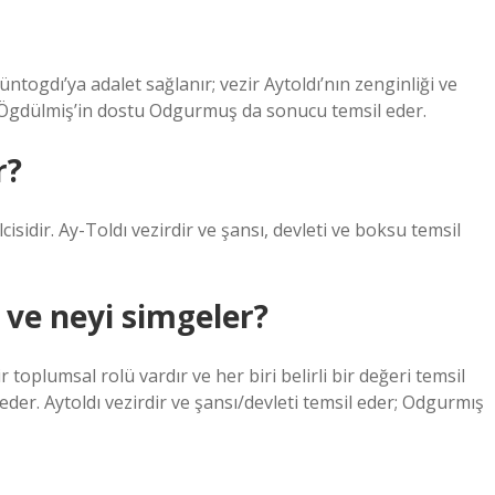
togdı’ya adalet sağlanır; vezir Aytoldı’nın zenginliği ve
şı; Ögdülmiş’in dostu Odgurmuş da sonucu temsil eder.
r?
idir. Ay-Toldı vezirdir ve şansı, devleti ve boksu temsil
 ve neyi simgeler?
r toplumsal rolü vardır ve her biri belirli bir değeri temsil
eder. Aytoldı vezirdir ve şansı/devleti temsil eder; Odgurmış