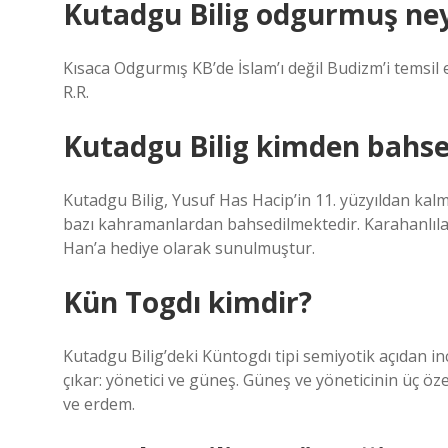
Kutadgu Bilig odgurmuş ney
Kısaca Odgurmış KB’de İslam’ı değil Budizm’i temsil e
R.R.
Kutadgu Bilig kimden bahs
Kutadgu Bilig, Yusuf Has Hacip’in 11. yüzyıldan kalm
bazı kahramanlardan bahsedilmektedir. Karahanlıl
Han’a hediye olarak sunulmuştur.
Kün Togdı kimdir?
Kutadgu Bilig’deki Küntogdı tipi semiyotik açıdan in
çıkar: yönetici ve güneş. Güneş ve yöneticinin üç özell
ve erdem.