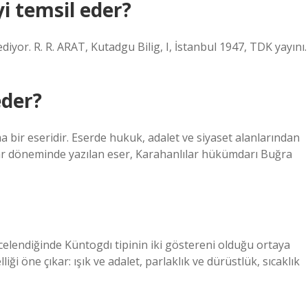
i temsil eder?
diyor. R. R. ARAT, Kutadgu Bilig, I, İstanbul 1947, TDK yayını.
eder?
a bir eseridir. Eserde hukuk, adalet ve siyaset alanlarından
ar döneminde yazılan eser, Karahanlılar hükümdarı Buğra
celendiğinde Küntogdı tipinin iki göstereni olduğu ortaya
iği öne çıkar: ışık ve adalet, parlaklık ve dürüstlük, sıcaklık