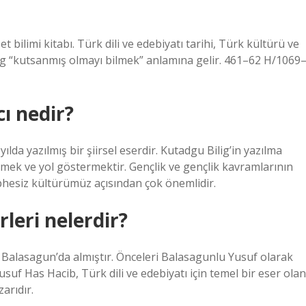
et bilimi kitabı. Türk dili ve edebiyatı tarihi, Türk kültürü ve
lig “kutsanmış olmayı bilmek” anlamına gelir. 461–62 H/1069
cı nedir?
lda yazılmış bir şiirsel eserdir. Kutadgu Bilig’in yazılma
tmek ve yol göstermektir. Gençlik ve gençlik kavramlarının
phesiz kültürümüz açısından çok önemlidir.
leri nelerdir?
 Balasagun’da almıştır. Önceleri Balasagunlu Yusuf olarak
suf Has Hacib, Türk dili ve edebiyatı için temel bir eser olan
zarıdır.