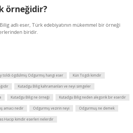
k örneğidir?
Bilig adlı eser, Türk edebiyatının mükemmel bir örneği
rlerinden biridir.
ay toldı ögdülmiş Odgurmış hangi eser
Kün Togdı kimdir
eğidir
Kutadgu Bilig kahramanları ve neyi simgeler
a
Kutadgu Bilig ne örneği
Kutadgu Bilig neden alegorik bir eserdir
lış amacı nedir
Odgurmış vezirin neyi
Odgurmuş ne demek
s Hacip kimdir eserleri nelerdir