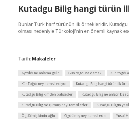
Kutadgu Bilig hangi türün il
Bunlar Türk harf türünün ilk örnekleridir. Kutadgu 
olması nedeniyle Türkoloji’nin en önemli kaynak ese
Tarih:
Makaleler
Aytoldı ne anlama gelir
Gün togdı ne demek
Kün togdı 
KünToğdı neyi temsil ediyor
Kutadgu Bilig hangi türün ilk örn
Kutadgu Bilig kimden bahseder
Kutadgu Bilig ne anlatır kısac
Kutadgu Bilig odgurmuş neyi temsil eder
Kutadgu Biligin yazı
Ögdülmiş kimin oğlu
Ögdülmiş neyi temsil eder
Yusuf Ha