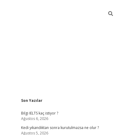
Sidebar
Son Yazılar
ilbet
betci
Betexper giriş adresi
https://www.betexper.xyz
Bilgi IELTS kaç istiyor ?
Ağustos 6, 2026
Kedi yıkandıktan sonra kurutulmazsa ne olur ?
Ağustos 5, 2026