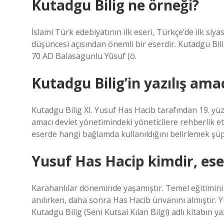
Kutadgu Bilig ne örneği?
İslami Türk edebiyatının ilk eseri, Türkçe’de ilk siyas
düşüncesi açısından önemli bir eserdir. Kutadgu Bi
70 AD Balasagunlu Yȗsuf (ö.
Kutadgu Bilig’in yazılış ama
Kutadgu Bilig XI. Yusuf Has Hacib tarafından 19. yüzyı
amacı devlet yönetimindeki yöneticilere rehberlik e
eserde hangi bağlamda kullanıldığını belirlemek şü
Yusuf Has Hacip kimdir, eser
Karahanlılar döneminde yaşamıştır. Temel eğitimini
anılırken, daha sonra Has Hacib ünvanını almıştır. Yu
Kutadgu Bilig (Seni Kutsal Kılan Bilgi) adlı kitabın ya