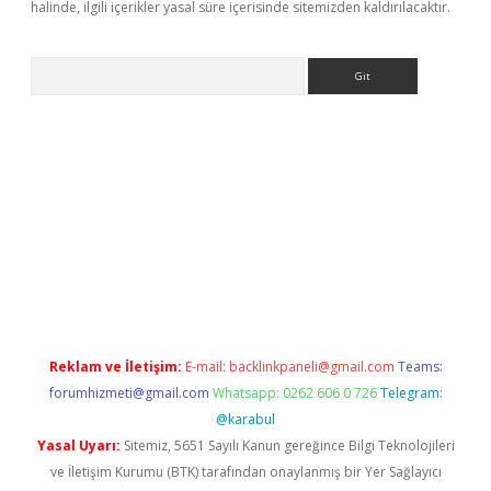
halinde, ilgili içerikler yasal süre içerisinde sitemizden kaldırılacaktır.
Arama
r.xyz/
betci.co
betci giriş
elexbetgiris.org
hiltonbet güncel
Reklam ve İletişim:
E-mail:
backlinkpaneli@gmail.com
Teams:
forumhizmeti@gmail.com
Whatsapp: 0262 606 0 726
Telegram:
@karabul
Yasal Uyarı:
Sitemiz, 5651 Sayılı Kanun gereğince Bilgi Teknolojileri
ve İletişim Kurumu (BTK) tarafından onaylanmış bir Yer Sağlayıcı