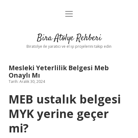
menüyü
Anasayfa
aç
Gizlilik Politikası
Bira Atölye Rehberi
Yasal Uyarı
Biratolye ile yaratıcı ve el işi projelerini takip edin
Mesleki Yeterlilik Belgesi Meb
Onaylı Mı
Tarih: Aralık 30, 2024
MEB ustalık belgesi
MYK yerine geçer
mi?