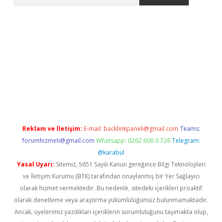
etexper.xyz/
betci.co
betci giriş
elexbetgiris.org
hiltonbet günc
Reklam ve İletişim:
E-mail:
backlinkpaneli@gmail.com
Teams:
forumhizmeti@gmail.com
Whatsapp: 0262 606 0 726
Telegram:
@karabul
Yasal Uyarı:
Sitemiz, 5651 Sayılı Kanun gereğince Bilgi Teknolojileri
ve İletişim Kurumu (BTK) tarafından onaylanmış bir Yer Sağlayıcı
olarak hizmet vermektedir. Bu nedenle, sitedeki içerikleri proaktif
olarak denetleme veya araştırma yükümlülüğümüz bulunmamaktadır.
Ancak, üyelerimiz yazdıkları içeriklerin sorumluluğunu taşımakta olup,