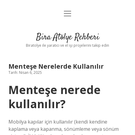
menüyü
Anasayfa
aç
Gizlilik Politikası
Bira Atölye Rehberi
Yasal Uyarı
Biratolye ile yaratıcı ve el işi projelerini takip edin
Menteşe Nerelerde Kullanılır
Tarih: Nisan 6, 2025
Menteşe nerede
kullanılır?
Mobilya kapılar için kullanılır (kendi kendine
kaplama veya kapanma, sönümleme veya sönüm