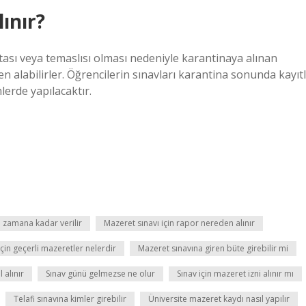
ınır?
tası veya temaslısı olması nedeniyle karantinaya alınan
n alabilirler. Öğrencilerin sınavları karantina sonunda kayıtl
lerde yapılacaktır.
e zamana kadar verilir
Mazeret sınavı için rapor nereden alınır
çin geçerli mazeretler nelerdir
Mazeret sınavına giren büte girebilir mi
 alınır
Sınav günü gelmezse ne olur
Sınav için mazeret izni alınır mı
Telafi sınavına kimler girebilir
Üniversite mazeret kaydı nasıl yapılır