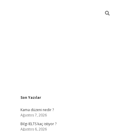
Sidebar
Son Yazılar
ilbet
betci
Betexper giriş adresi
https://www.betexper.xyz
Kama düzeni nedir ?
Ağustos 7, 2026
Bilgi IELTS kaç istiyor ?
Ağustos 6, 2026