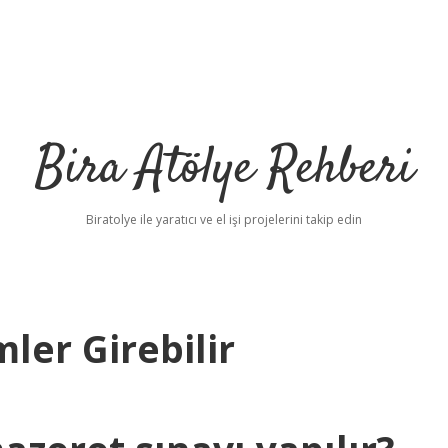
Bira Atölye Rehberi
Biratolye ile yaratıcı ve el işi projelerini takip edin
ler Girebilir