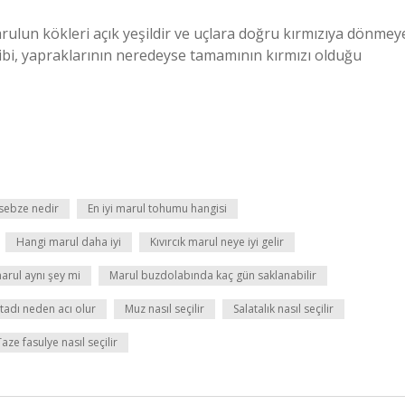
arulun kökleri açık yeşildir ve uçlara doğru kırmızıya dönmey
 gibi, yapraklarının neredeyse tamamının kırmızı olduğu
 sebze nedir
En iyi marul tohumu hangisi
Hangi marul daha iyi
Kıvırcık marul neye iyi gelir
marul aynı şey mi
Marul buzdolabında kaç gün saklanabilir
tadı neden acı olur
Muz nasıl seçilir
Salatalık nasıl seçilir
Taze fasulye nasıl seçilir