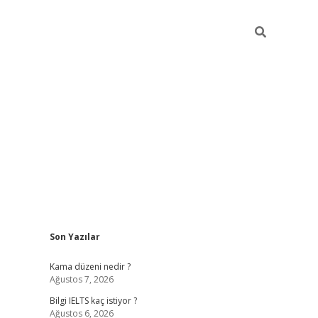
Sidebar
Son Yazılar
ilbet
betci
Betexper giriş adresi
https://www.betexper.xyz
Kama düzeni nedir ?
Ağustos 7, 2026
Bilgi IELTS kaç istiyor ?
Ağustos 6, 2026