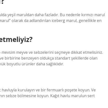
i?
rulda yeşil maruldan daha fazladır. Bu nedenle kırmızı marul
arul” olarak da adlandırılan iceberg marul, genellikle en
etmeliyiz?
 mevsim meyve ve sebzelerini seçmeye dikkat etmelisiniz.
 ve birbirine benzeyen oldukça standart şekillerde olan
ük boyutlu ürünler daha sağlıklıdır.
t havluyla kurulayın ve bir fermuarlı poşete koyun. Ve
ının sebze bölmesine koyun. Kağıt havlu marulun sert