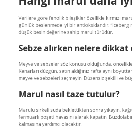
Hangi marul daha iy
Verilere göre fenolik bileşikler özellikle kırmızı ma
günlük beslenmede iyi bir antioksidandır. “Iceberg m
düşük besin değerine sahip marul türüdür.
Sebze alırken nelere dikkat 
Meyve ve sebzeler söz konusu olduğunda, öncelikle
Kenarları düzgün, satın aldığınız rafta aynı boyutta
meyve ve sebzeleri seçmeyin. Düzensiz şekilli ve büy
Marul nasıl taze tutulur?
Marulu sirkeli suda beklettikten sonra yıkayın, kağı
fermuarlı poşeti havasını alarak kapatın. Buzdolab
kalmasına yardımcı olacaktır.