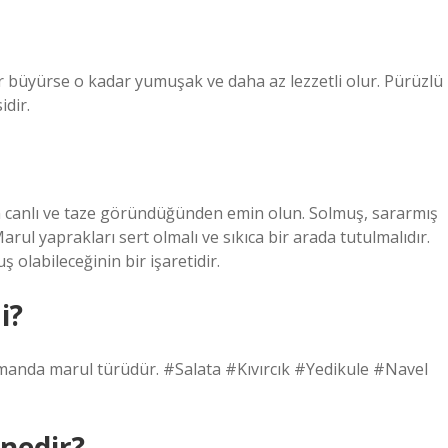
dar büyürse o kadar yumuşak ve daha az lezzetli olur. Pürüzlü
idir.
n canlı ve taze göründüğünden emin olun. Solmuş, sararmış
rul yaprakları sert olmalı ve sıkıca bir arada tutulmalıdır.
olabileceğinin bir işaretidir.
i?
 zamanda marul türüdür. #Salata #Kıvırcık #Yedikule #Navel
 nedir?