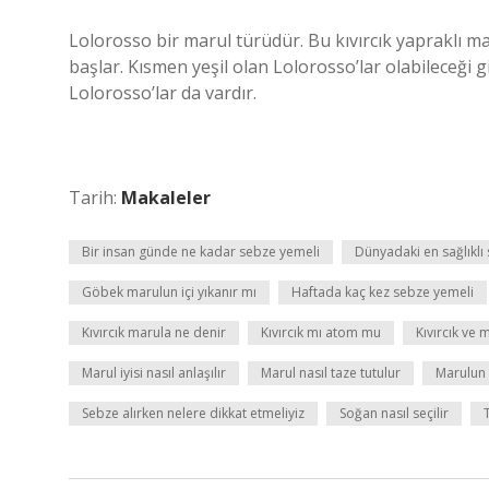
Lolorosso bir marul türüdür. Bu kıvırcık yapraklı m
başlar. Kısmen yeşil olan Lolorosso’lar olabileceği
Lolorosso’lar da vardır.
Tarih:
Makaleler
Bir insan günde ne kadar sebze yemeli
Dünyadaki en sağlıklı
Göbek marulun içi yıkanır mı
Haftada kaç kez sebze yemeli
Kıvırcık marula ne denir
Kıvırcık mı atom mu
Kıvırcık ve 
Marul iyisi nasıl anlaşılır
Marul nasıl taze tutulur
Marulun 
Sebze alırken nelere dikkat etmeliyiz
Soğan nasıl seçilir