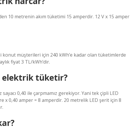
rik harcar?
inden 10 metrenin akım tüketimi 15 amperdir. 12 V x 15 amper
li konut müşterileri için 240 kWh’e kadar olan tüketimlerde
ylık fiyat 3 TL/kWh’dir.
elektrik tüketir?
 sayacı 0,40 ile çarpmamız gerekiyor. Yani tek çipli LED
e x 0,40 amper = 8 amperdir. 20 metrelik LED şerit için 8
r.
kar?