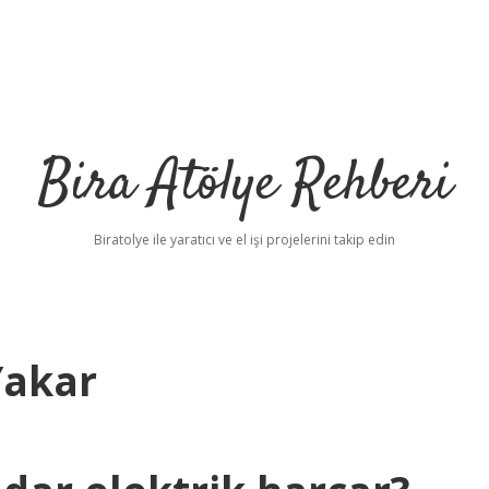
Bira Atölye Rehberi
Biratolye ile yaratıcı ve el işi projelerini takip edin
Yakar