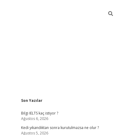
Sidebar
Son Yazılar
ilbet
betci
Betexper giriş adresi
https://www.betexper.xyz
Bilgi IELTS kaç istiyor ?
Ağustos 6, 2026
Kedi yıkandıktan sonra kurutulmazsa ne olur ?
Ağustos 5, 2026