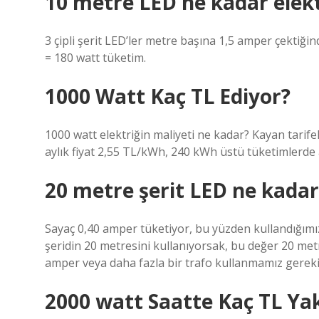
10 metre LED ne kadar elekt
3 çipli şerit LED’ler metre başına 1,5 amper çektiğ
= 180 watt tüketim.
1000 Watt Kaç TL Ediyor?
1000 watt elektriğin maliyeti ne kadar? Kayan tarife
aylık fiyat 2,55 TL/kWh, 240 kWh üstü tüketimlerde a
20 metre şerit LED ne kadar 
Sayaç 0,40 amper tüketiyor, bu yüzden kullandığımız
şeridin 20 metresini kullanıyorsak, bu değer 20 metr
amper veya daha fazla bir trafo kullanmamız gereki
2000 watt Saatte Kaç TL Ya