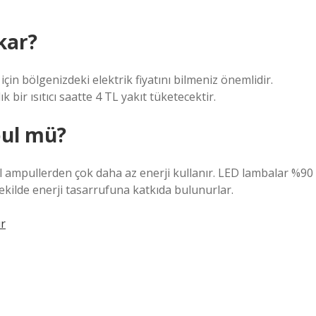
kar?
için bölgenizdeki elektrik fiyatını bilmeniz önemlidir.
 bir ısıtıcı saatte 4 TL yakıt tüketecektir.
pul mü?
l ampullerden çok daha az enerji kullanır. LED lambalar %90
 şekilde enerji tasarrufuna katkıda bulunurlar.
ur