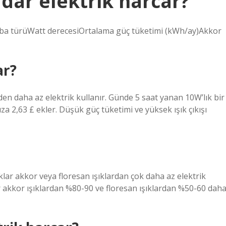
adar elektrik harcar?
mba türüWatt derecesiOrtalama güç tüketimi (kWh/ay)Akkor
ar?
en daha az elektrik kullanır. Günde 5 saat yanan 10W’lık bir
a 2,63 £ ekler. Düşük güç tüketimi ve yüksek ışık çıkışı
şıklar akkor veya floresan ışıklardan çok daha az elektrik
tler akkor ışıklardan %80-90 ve floresan ışıklardan %50-60 dah