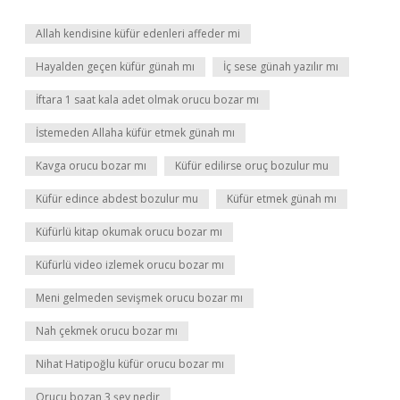
Allah kendisine küfür edenleri affeder mi
Hayalden geçen küfür günah mı
İç sese günah yazılır mı
İftara 1 saat kala adet olmak orucu bozar mı
İstemeden Allaha küfür etmek günah mı
Kavga orucu bozar mı
Küfür edilirse oruç bozulur mu
Küfür edince abdest bozulur mu
Küfür etmek günah mı
Küfürlü kitap okumak orucu bozar mı
Küfürlü video izlemek orucu bozar mı
Meni gelmeden sevişmek orucu bozar mı
Nah çekmek orucu bozar mı
Nihat Hatipoğlu küfür orucu bozar mı
Orucu bozan 3 şey nedir