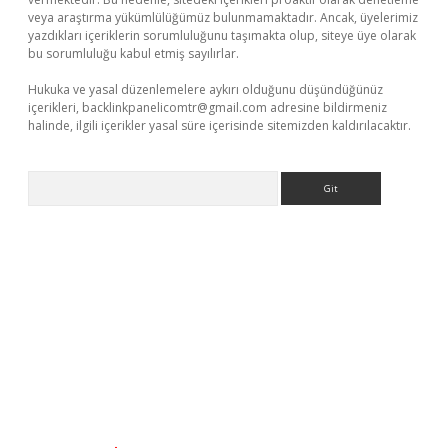
veya araştırma yükümlülüğümüz bulunmamaktadır. Ancak, üyelerimiz
yazdıkları içeriklerin sorumluluğunu taşımakta olup, siteye üye olarak
bu sorumluluğu kabul etmiş sayılırlar.
Hukuka ve yasal düzenlemelere aykırı olduğunu düşündüğünüz
içerikleri,
backlinkpanelicomtr@gmail.com
adresine bildirmeniz
halinde, ilgili içerikler yasal süre içerisinde sitemizden kaldırılacaktır.
Arama
yz/
betci.co
betci giriş
elexbetgiris.org
hiltonbet güncel