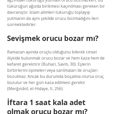
ağzındaki tükürüğü yutması orucu bozmazken, bu
tükürüğün ağızda birikmesi kaçınılması gereken bir
davranıştır. İslam alimleri tükürüğü toplayıp
yutmanın da aynı şekilde orucu bozmadığını ileri
sürmektedirler.
Sevişmek orucu bozar mı?
Ramazan ayında oruçlu olduğunu bilerek cinsel
ilişkide bulunmak orucu bozar ve hem kaza hem de
kefaret gerektirir (Buhari, Savm, 30). Eşlerin
birbirlerini öpmeleri veya sarılmaları ile oruçları
bozulmaz. Ancak bu durumda boşalma olursa oruç
bozulur ve her gün kaza edilmesi gerekir
(Merğınânî, el-Hidaye, II, 256).
İftara 1 saat kala adet
olmak orucu bozar mı?