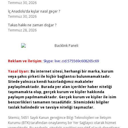
Temmuz 30, 2026
İç Anadolu’da kışlar nasıl geçer ?
Temmuz 30, 2026
Takas hakkı ne zaman doğar ?
Temmuz 28, 2026
Reklam ve İletişim:
Skype: live:.cid.575569c608265c69
Yasal Uyarı:
Bu internet sitesi, herhangi bir marka, kurum
veya şahıs şirketi ile hiçbir bağlantısı bulunmamaktadır.
Sitede yalnızca kendi hazırladığımız makaleler
paylaşılmaktadır. Burada yer alan içerikler haber niteliği
taşımamakta olup, gerçek kurum ve kişiler hakkında
paylaşım yapılmamaktadır. Gerçek kurum ve kişiler ile isim
benzerlikleri tamamen tesadüfidir. Sitemizdeki bilgiler
taslak halindedir ve tavsiye niteliği taşımazlar.
Sitemiz, 5651 Sayılı Kanun gereğince Bilgi Teknolojileri ve İletişim
Kurumu (BTK) tarafından onaylanmış bir Yer Sağlayıcı olarak hizmet
vermektedir. Bu nedenle, sitedeki içerikleri proaktif olarak denetleme