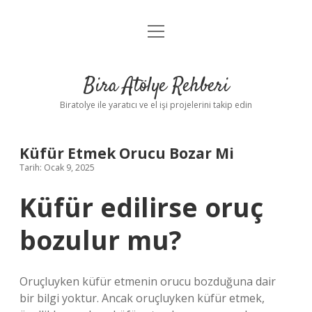
menüyü
Anasayfa
aç
Gizlilik Politikası
Bira Atölye Rehberi
Yasal Uyarı
Biratolye ile yaratıcı ve el işi projelerini takip edin
Küfür Etmek Orucu Bozar Mi
Tarih: Ocak 9, 2025
Küfür edilirse oruç
bozulur mu?
Oruçluyken küfür etmenin orucu bozduğuna dair
bir bilgi yoktur. Ancak oruçluyken küfür etmek,